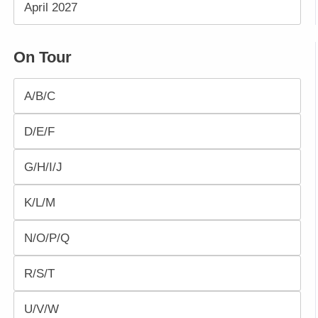
April 2027
On Tour
A/B/C
D/E/F
G/H/I/J
K/L/M
N/O/P/Q
R/S/T
U/V/W