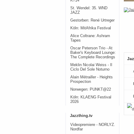
K714
St. Wendel: 35. WND
JAZZ
Gestorben: René Urtreger
Köln: MitAfrika Festival
Alice Coltrane: Ashram
Tapes
Oscar Peterson Trio - At
Baker's Keyboard Lounge:
The Complete Recordings
Jaz
Meklin Nicolai Weiss - Il
Ciclo Del Sole Noturno
Alain Métrailler - Heights
Prospection
Norwegen: PUNKT@22
Köln: KLAENG Festival
2026
Jazzthing.tv
Videopremiere - NORLYZ.
Nordfar