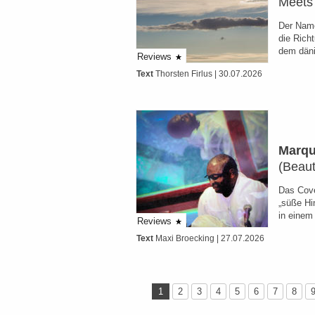
Meets 
Der Name
die Richt
dem dän
Reviews
Text
Thorsten Firlus
| 30.07.2026
Marqui
(Beaut
Das Cove
„süße Hi
in einem
Reviews
Text
Maxi Broecking
| 27.07.2026
1
2
3
4
5
6
7
8