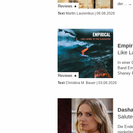
der… → 
Reviews
Text
Martin Laurentius
| 06.08.2026
Empir
Like L
In einer 
Band Emp
Shaney F
Reviews
Text
Christina M. Bauer
| 03.08.2026
Dasha
Salute
Die Ende
niederlä