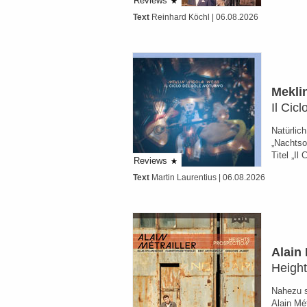
Reviews
Text
Reinhard Köchl
| 06.08.2026
Mekli
Il Cic
Natürlich
„Nachtso
Titel „I
Reviews
Text
Martin Laurentius
| 06.08.2026
Alain 
Height
Nahezu s
Alain Mét