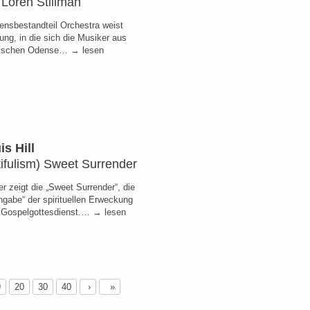
Loren Stillman
nsbestandteil Orchestra weist
ung, in die sich die Musiker aus
ischen Odense… → lesen
s Hill
ifulism) Sweet Surrender
r zeigt die „Sweet Surrender“, die
ngabe“ der spirituellen Erweckung
 Gospelgottesdienst.… → lesen
9
20
30
40
›
»