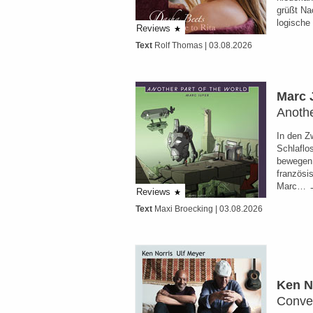
grüßt Na
logisch
Reviews
Text
Rolf Thomas
| 03.08.2026
Marc 
Anothe
In den 
Schlaflo
bewegen 
französi
Marc… →
Reviews
Text
Maxi Broecking
| 03.08.2026
Ken N
Conve