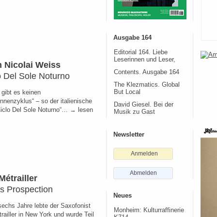
Ausgabe 164
Editorial 164. Liebe
Leserinnen und Leser,
n Nicolai Weiss
Contents. Ausgabe 164
lo Del Sole Noturno
The Klezmatics. Global
 gibt es keinen
But Local
nnenzyklus“ – so der italienische
David Giesel. Bei der
l Ciclo Del Sole Noturno“… → lesen
Musik zu Gast
Newsletter
Anmelden
Abmelden
Métrailler
s Prospection
Neues
echs Jahre lebte der Saxofonist
Monheim: Kulturraffinerie
railler in New York und wurde Teil