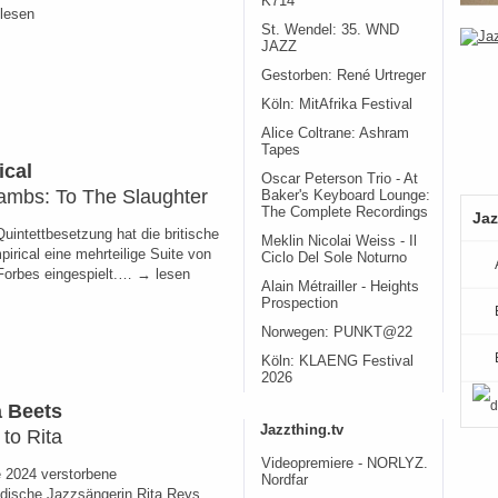
K714
lesen
St. Wendel: 35. WND
JAZZ
Gestorben: René Urtreger
Köln: MitAfrika Festival
Alice Coltrane: Ashram
Tapes
ical
Oscar Peterson Trio - At
ambs: To The Slaughter
Baker's Keyboard Lounge:
The Complete Recordings
Jaz
Quintettbesetzung hat die britische
Meklin Nicolai Weiss - Il
irical eine mehrteilige Suite von
Ciclo Del Sole Noturno
orbes eingespielt.… → lesen
Alain Métrailler - Heights
Prospection
Norwegen: PUNKT@22
Köln: KLAENG Festival
2026
 Beets
Jazzthing.tv
 to Rita
Videopremiere - NORLYZ.
 2024 verstorbene
Nordfar
ndische Jazzsängerin Rita Reys