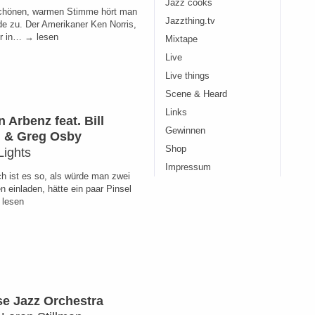
Jazz cooks
chönen, warmen Stimme hört man
Jazzthing.tv
de zu. Der Amerikaner Ken Norris,
r in… → lesen
Mixtape
Live
Live things
Scene & Heard
Links
n Arbenz feat. Bill
Gewinnen
ll & Greg Osby
Shop
Lights
Impressum
ch ist es so, als würde man zwei
 einladen, hätte ein paar Pinsel
lesen
e Jazz Orchestra