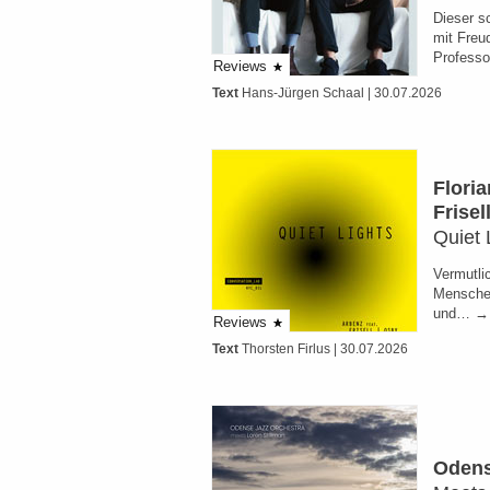
Dieser s
mit Freu
Professo
Reviews
Text
Hans-Jürgen Schaal
| 30.07.2026
Floria
Frise
Quiet 
Vermutli
Menschen
und… → 
Reviews
Text
Thorsten Firlus
| 30.07.2026
Odens