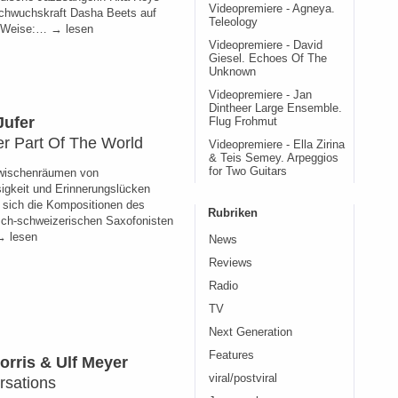
Videopremiere - Agneya.
chwuchskraft Dasha Beets auf
Teleology
e Weise:… → lesen
Videopremiere - David
Giesel. Echoes Of The
Unknown
Videopremiere - Jan
Dintheer Large Ensemble.
Jufer
Flug Frohmut
r Part Of The World
Videopremiere - Ella Zirina
& Teis Semey. Arpeggios
for Two Guitars
Zwischenräumen von
sigkeit und Erinnerungslücken
sich die Kompositionen des
Rubriken
sch-schweizerischen Saxofonisten
 lesen
News
Reviews
Radio
TV
Next Generation
Features
orris & Ulf Meyer
viral/postviral
rsations