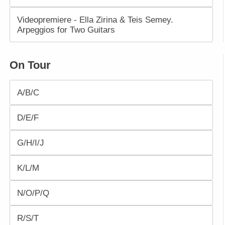
Videopremiere - Ella Zirina & Teis Semey.
Arpeggios for Two Guitars
On Tour
A/B/C
D/E/F
G/H/I/J
K/L/M
N/O/P/Q
R/S/T