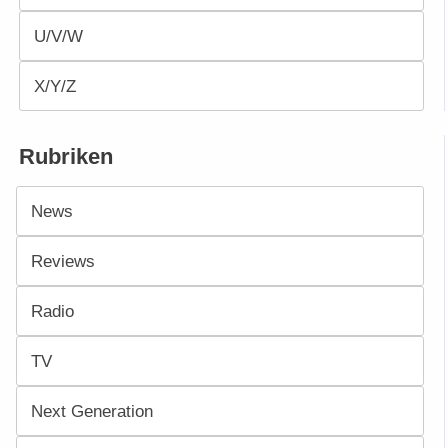
U/V/W
X/Y/Z
Rubriken
News
Reviews
Radio
TV
Next Generation