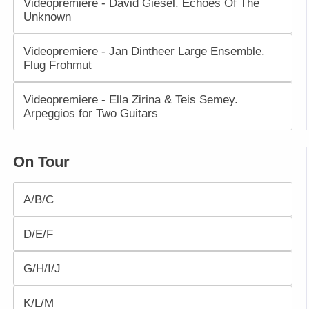
Videopremiere - David Giesel. Echoes Of The
Unknown
Videopremiere - Jan Dintheer Large Ensemble.
Flug Frohmut
Videopremiere - Ella Zirina & Teis Semey.
Arpeggios for Two Guitars
On Tour
A/B/C
D/E/F
G/H/I/J
K/L/M