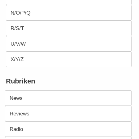
N/O/P/Q
R/S/T
U/V/W
X/Y/Z
Rubriken
News
Reviews
Radio