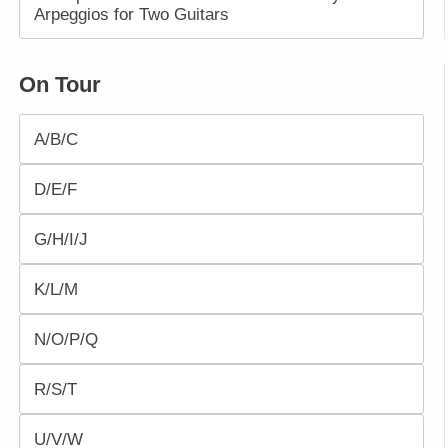
Arpeggios for Two Guitars
On Tour
A/B/C
D/E/F
G/H/I/J
K/L/M
N/O/P/Q
R/S/T
U/V/W