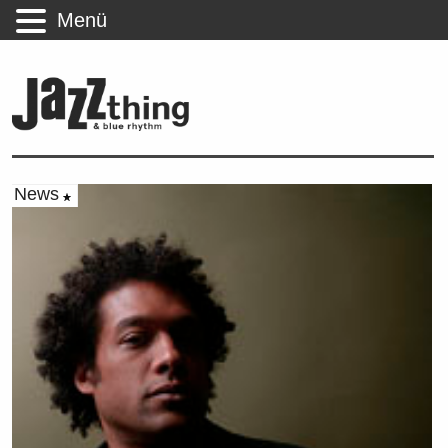
Menü
News