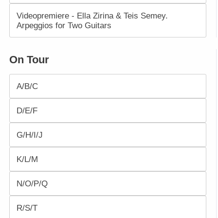
Videopremiere - Ella Zirina & Teis Semey.
Arpeggios for Two Guitars
On Tour
A/B/C
D/E/F
G/H/I/J
K/L/M
N/O/P/Q
R/S/T