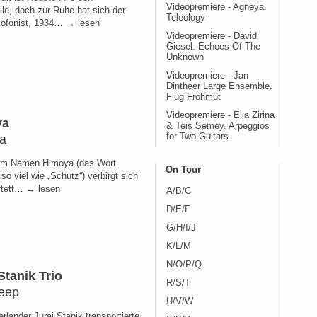
Videopremiere - Agneya.
ile, doch zur Ruhe hat sich der
Teleology
ofonist, 1934… → lesen
Videopremiere - David
Giesel. Echoes Of The
Unknown
Videopremiere - Jan
Dintheer Large Ensemble.
Flug Frohmut
Videopremiere - Ella Zirina
ya
& Teis Semey. Arpeggios
a
for Two Guitars
dem Namen Himoya (das Wort
On Tour
so viel wie „Schutz“) verbirgt sich
rtett… → lesen
A/B/C
D/E/F
G/H/I/J
K/L/M
N/O/P/Q
Stanik Trio
R/S/T
eep
U/V/W
rländer Juraj Stanik transportierte