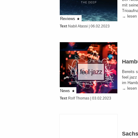
mit sein
Trioaufn
→ lesen
Reviews
Text
Nabil Atassi
| 06.02.2023
Hambur
Bereits 
feel.jaz
im Hambu
→ lesen
News
Text
Rolf Thomas
| 03.02.2023
Sachs