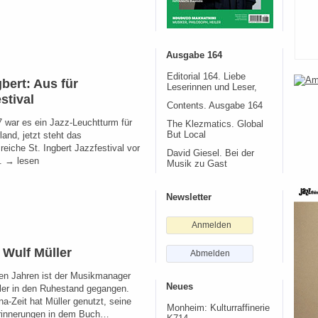
Ausgabe 164
Editorial 164. Liebe
gbert: Aus für
Leserinnen und Leser,
stival
Contents. Ausgabe 164
7 war es ein Jazz-Leuchtturm für
The Klezmatics. Global
and, jetzt steht das
But Local
sreiche St. Ingbert Jazzfestival vor
David Giesel. Bei der
. → lesen
Musik zu Gast
Newsletter
Anmelden
 Wulf Müller
Abmelden
gen Jahren ist der Musikmanager
Neues
ler in den Ruhestand gegangen.
na-Zeit hat Müller genutzt, seine
Monheim: Kulturraffinerie
rinnerungen in dem Buch…