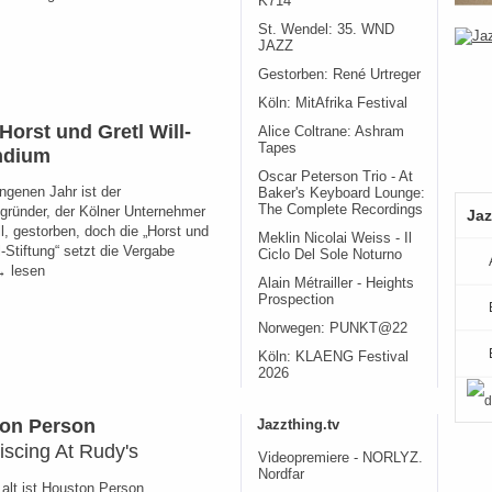
K714
St. Wendel: 35. WND
JAZZ
Gestorben: René Urtreger
Köln: MitAfrika Festival
Horst und Gretl Will-
Alice Coltrane: Ashram
Tapes
ndium
Oscar Peterson Trio - At
ngenen Jahr ist der
Baker's Keyboard Lounge:
The Complete Recordings
sgründer, der Kölner Unternehmer
Jaz
l, gestorben, doch die „Horst und
Meklin Nicolai Weiss - Il
l-Stiftung“ setzt die Vergabe
Ciclo Del Sole Noturno
→ lesen
Alain Métrailler - Heights
Prospection
Norwegen: PUNKT@22
Köln: KLAENG Festival
2026
on Person
Jazzthing.tv
scing At Rudy's
Videopremiere - NORLYZ.
Nordfar
 alt ist Houston Person