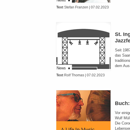
News
Text
Stefan Franzen
| 07.02.2023
St. In
Jazzfe
Seit 198
das Saarl
tradition
dem Aus
News
Text
Rolf Thomas
| 07.02.2023
Buch:
Vor eini
Wulf Mül
Die Coro
Lebense