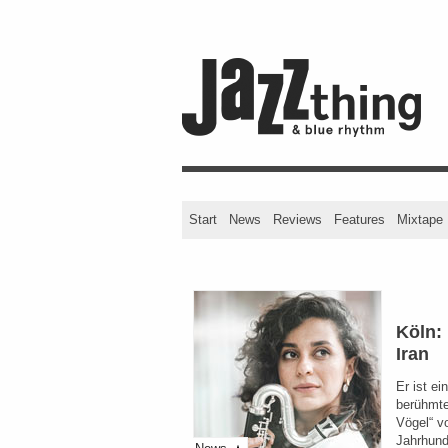
Start
News
Reviews
Features
Mixtape
Köln:
Iran
Er ist ei
berühmte
Vögel“ vo
Jahrhun