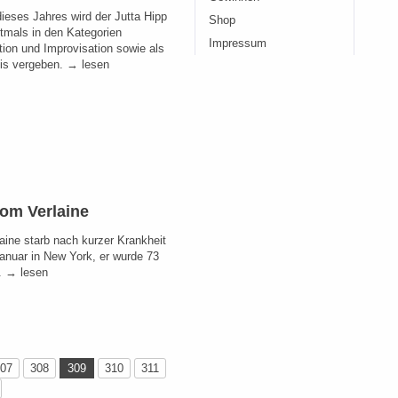
dieses Jahres wird der Jutta Hipp
Shop
stmals in den Kategorien
Impressum
ion und Improvisation sowie als
is vergeben. → lesen
Tom Verlaine
aine starb nach kurzer Krankheit
anuar in New York, er wurde 73
t. → lesen
07
308
309
310
311