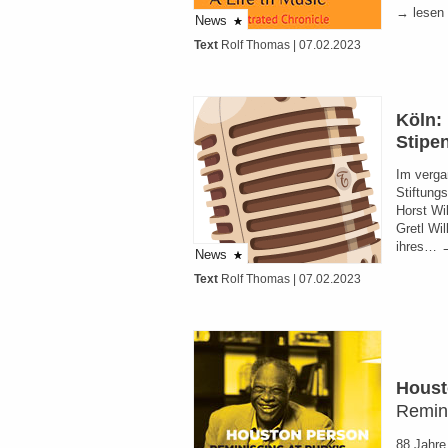
→ lesen
News
Text
Rolf Thomas
| 07.02.2023
Köln: 
Stipe
Im verga
Stiftung
Horst Wil
Gretl Wil
ihres… 
News
Text
Rolf Thomas
| 07.02.2023
Houst
Remini
88 Jahre