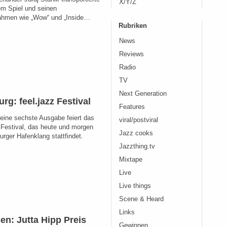
X/Y/Z
em Spiel und seinen
ahmen wie „Wow“ und „Inside…
Rubriken
News
Reviews
Radio
TV
Next Generation
g: feel.jazz Festival
Features
seine sechste Ausgabe feiert das
viral/postviral
z Festival, das heute und morgen
Jazz cooks
rger Hafenklang stattfindet.
Jazzthing.tv
Mixtape
Live
Live things
Scene & Heard
Links
en: Jutta Hipp Preis
Gewinnen