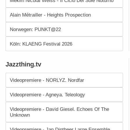
Meklin Nicolai Weiss - Il Ciclo Del Sole Noturno
Alain Métrailler - Heights Prospection
Norwegen: PUNKT@22
Köln: KLAENG Festival 2026
Jazzthing.tv
Videopremiere - NORLYZ. Nordfar
Videopremiere - Agneya. Teleology
Videopremiere - David Giesel. Echoes Of The
Unknown
Videopremiere - Jan Dintheer Large Ensemble.