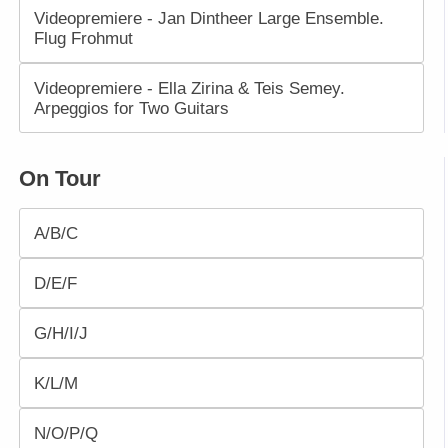
Videopremiere - Jan Dintheer Large Ensemble.
Flug Frohmut
Videopremiere - Ella Zirina & Teis Semey.
Arpeggios for Two Guitars
On Tour
A/B/C
D/E/F
G/H/I/J
K/L/M
N/O/P/Q