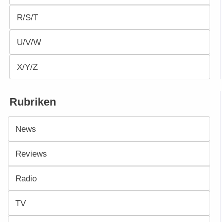
R/S/T
U/V/W
X/Y/Z
Rubriken
News
Reviews
Radio
TV