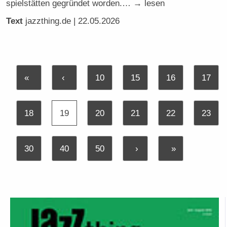
spielstätten gegründet worden.… → lesen
Text
jazzthing.de
| 22.05.2026
«
‹
10
15
16
17
18
19
20
21
22
23
30
40
50
›
»