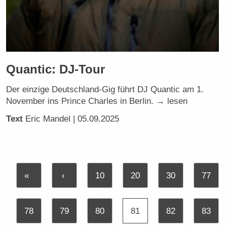
Quantic: DJ-Tour
Der einzige Deutschland-Gig führt DJ Quantic am 1.
November ins Prince Charles in Berlin. → lesen
Text
Eric Mandel
| 05.09.2025
«
‹
10
20
30
77
78
79
80
81
82
83