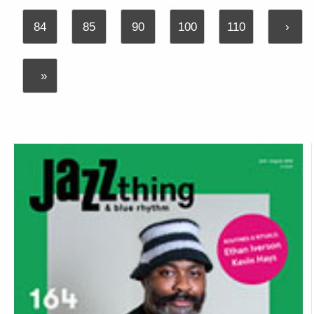
84
85
90
100
110
›
»