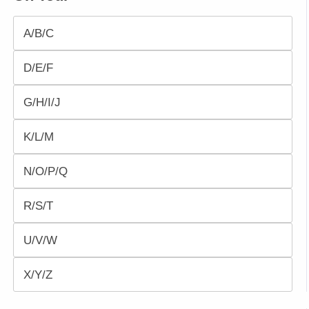
A/B/C
D/E/F
G/H/I/J
K/L/M
N/O/P/Q
R/S/T
U/V/W
X/Y/Z