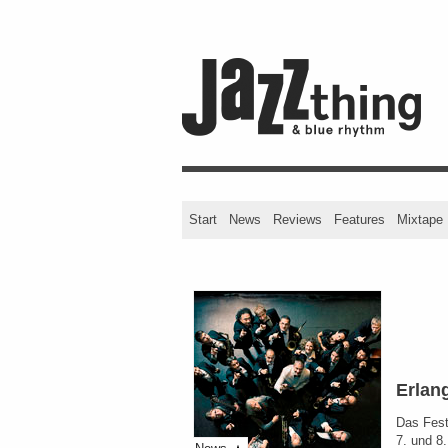
Start
News
Reviews
Features
Mixtape
Erlan
Das Fest
7. und 8.