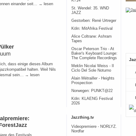
K714
ennen einander seit… → lesen
St. Wendel: 35. WND
JAZZ
Gestorben: René Urtreger
Köln: MitAfrika Festival
Alice Coltrane: Ashram
Tapes
Wülker
Oscar Peterson Trio - At
nuum
Baker's Keyboard Lounge:
The Complete Recordings
Jaz
ich, dass einige dieses Album
Meklin Nicolai Weiss - Il
 jazzkompatibel halten. Weil Nils
Ciclo Del Sole Noturno
iesmal sein… → lesen
Alain Métrailler - Heights
Prospection
Norwegen: PUNKT@22
Köln: KLAENG Festival
2026
valpremiere:
Jazzthing.tv
ForestJazz
Videopremiere - NORLYZ.
Nordfar
iere des Festivals