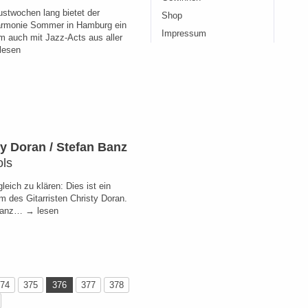
ustwochen lang bietet der
Shop
armonie Sommer in Hamburg ein
Impressum
 auch mit Jazz-Acts aus aller
lesen
ty Doran / Stefan Banz
ols
eich zu klären: Dies ist ein
m des Gitarristen Christy Doran.
Banz… → lesen
74
375
376
377
378