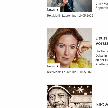
BlackFor
Septembe
News
Text
Martin Laurentius
| 10.05.2022
Deuts
Vorst
Die Köln
Dekanin 
an der H
Anette v
News
Text
Martin Laurentius
| 10.05.2022
RIP: 