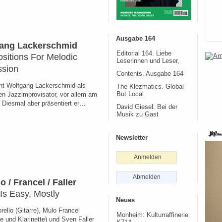
Ausgabe 164
ang Lackerschmid
Editorial 164. Liebe
itions For Melodic
Leserinnen und Leser,
ssion
Contents. Ausgabe 164
t Wolfgang Lackerschmid als
The Klezmatics. Global
ten Jazzimprovisator, vor allem am
But Local
. Diesmal aber präsentiert er…
David Giesel. Bei der
Musik zu Gast
Newsletter
Anmelden
Abmelden
o / Francel / Faller
 Is Easy, Mostly
Neues
ello (Gitarre), Mulo Francel
Monheim: Kulturraffinerie
e und Klarinette) und Sven Faller