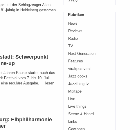
X/Y/Z
pril ist der Schlagzeuger Allen
81-jährig in Heidelberg gestorben.
Rubriken
News
Reviews
Radio
TV
Next Generation
stadt: Schwerpunkt
Features
ine-up
viral/postviral
i Jahren Pause startet auch das
Jazz cooks
t Festival vom 7. bis 10. Juli
n eine reguläre Ausgabe. → lesen
Jazzthing.tv
Mixtape
Live
Live things
Scene & Heard
rg: Elbphilharmonie
Links
er
Gewinnen