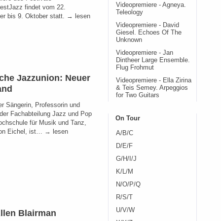
Videopremiere - Agneya.
estJazz findet vom 22.
Teleology
r bis 9. Oktober statt. → lesen
Videopremiere - David
Giesel. Echoes Of The
Unknown
Videopremiere - Jan
Dintheer Large Ensemble.
Flug Frohmut
che Jazzunion: Neuer
Videopremiere - Ella Zirina
and
& Teis Semey. Arpeggios
for Two Guitars
er Sängerin, Professorin und
der Fachabteilung Jazz und Pop
On Tour
ochschule für Musik und Tanz,
on Eichel, ist… → lesen
A/B/C
D/E/F
G/H/I/J
K/L/M
N/O/P/Q
R/S/T
U/V/W
Allen Blairman