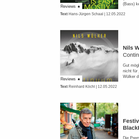
(Bass) k
Reviews
Text
Hans-Jürgen Schaal
| 12.05.2022
Nils 
Conti
Gut mögl
nicht für
Wülker d
Reviews
Text
Reinhard Köchl
| 12.05.2022
Festi
Black
Die Prem