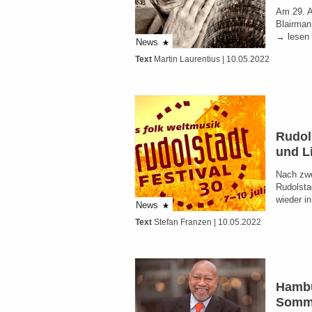
Am 29. A
Blairman 
→ lesen
News
Text
Martin Laurentius
| 10.05.2022
Rudol
und L
Nach zwe
Rudolstad
wieder i
News
Text
Stefan Franzen
| 10.05.2022
Hambu
Somm