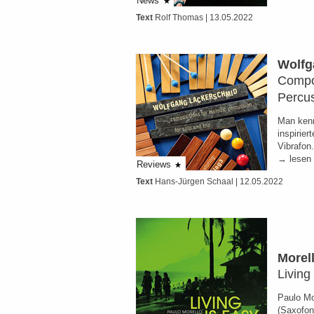
News
Text
Rolf Thomas
| 13.05.2022
Wolfg
Compos
Percu
Man kenn
inspirier
Vibrafon
→ lesen
Reviews
Text
Hans-Jürgen Schaal
| 12.05.2022
Morell
Living
Paulo Mor
(Saxofon