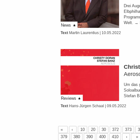
Drei Aug
Elbphilh
Programm
Welt. → 
News
Text
Martin Laurentius
| 10.05.2022
Chris
Aeros
Um das gl
Soloalbu
Stefan 
Reviews
Text
Hans-Jürgen Schaal
| 09.05.2022
«
‹
10
20
30
372
373
3
379
380
390
400
410
›
»