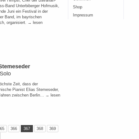
ver Himpsl, Chef der Bavarian-
ss-Band Unterbiberger Hofmusik,
Shop
nde Juni ein Festival in der
Impressum
er Band, im bayrischen
ch, organisiert. → lesen
 Stemeseder
 Solo
öchste Zeit, dass der
chische Pianist Elias Stemeseder,
 Jahren zwischen Berlin… → lesen
65
366
367
368
369