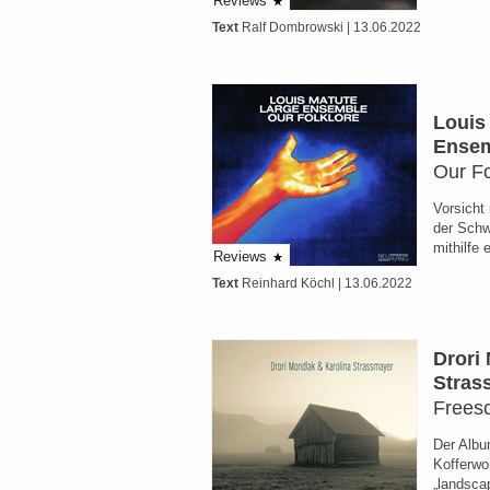
Reviews
Text
Ralf Dombrowski
| 13.06.2022
Louis
Ense
Our Fo
Vorsicht
der Schw
mithilfe
Reviews
Text
Reinhard Köchl
| 13.06.2022
Drori
Stras
Frees
Der Albu
Kofferwo
„landsca