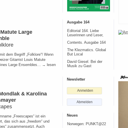
Ausgabe 164
 Matute Large
Editorial 164. Liebe
Leserinnen und Leser,
mble
Contents. Ausgabe 164
lklore
The Klezmatics. Global
 mit dem Begriff „Folklore“! Wenn
But Local
eizer Gitarrist Louis Matute
David Giesel. Bei der
 eines Large Ensembles… → lesen
Musik zu Gast
Newsletter
Anmelden
 Mondlak & Karolina
smayer
Abmelden
capes
Neues
mname „Freescapes“ ist ein
rt, das sich aus „freedom“ und
Norwegen: PUNKT@22
pes“ zusammensetzt. Auch