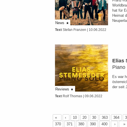
Franz-Xa
Worldbra
hat für E
Heimat d
Neuperla
News
Text
Stefan Franzen
| 10.06.2022
Elias
Piano
Es war h
österrei
der seit
Reviews
Text
Rolf Thomas
| 09.06.2022
«
‹
10
20
30
363
364
3
370
371
380
390
400
›
»