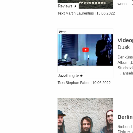
wenn… →
Reviews
Text
Martin Laurentius
| 13.06.2022
Video
Dusk
Der küns
Album „D
Studnitz
→ anseh
Jazzthing.tv
Text
Stephan Faber
| 10.06.2022
Berli
Sieben T
Diskurs w