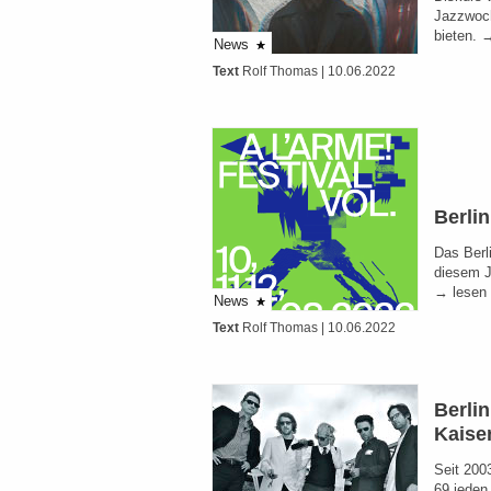
Jazzwoch
bieten. 
News
Text
Rolf Thomas
| 10.06.2022
Berlin
Das Berli
diesem J
→ lesen
News
Text
Rolf Thomas
| 10.06.2022
Berli
Kaise
Seit 2003
69 jeden