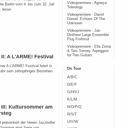
Videopremiere - Agneya.
e Berlin vom 4. bis zum 10. Juli
Teleology
→ lesen
Videopremiere - David
Giesel. Echoes Of The
Unknown
Videopremiere - Jan
Dintheer Large Ensemble.
Flug Frohmut
Videopremiere - Ella Zirina
& Teis Semey. Arpeggios
for Two Guitars
 II: A L'ARME! Festival
ner A L'ARME! Festival feiert in
On Tour
ahr sein zehnjähriges Bestehen.
A/B/C
D/E/F
G/H/I/J
K/L/M
n III: Kultursommer am
N/O/P/Q
rsteg
R/S/T
U/V/W
 präsentiert der Verein Jazzkeller
 Sommer eine Serie von