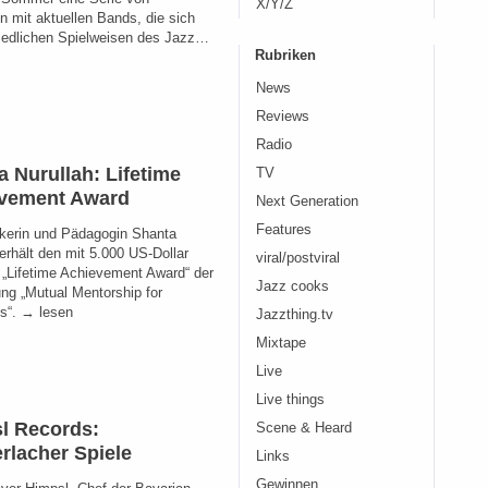
X/Y/Z
n mit aktuellen Bands, die sich
iedlichen Spielweisen des Jazz…
Rubriken
News
Reviews
Radio
a Nurullah: Lifetime
TV
vement Award
Next Generation
Features
kerin und Pädagogin Shanta
erhält den mit 5.000 US-Dollar
viral/postviral
n „Lifetime Achievement Award“ der
Jazz cooks
ung „Mutual Mentorship for
s“. → lesen
Jazzthing.tv
Mixtape
Live
Live things
l Records:
Scene & Heard
rlacher Spiele
Links
Gewinnen