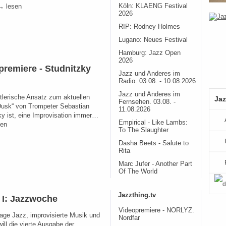
 lesen
Köln: KLAENG Festival
2026
RIP: Rodney Holmes
Lugano: Neues Festival
Hamburg: Jazz Open
2026
premiere - Studnitzky
Jazz und Anderes im
Radio. 03.08. - 10.08.2026
Jazz und Anderes im
tlerische Ansatz zum aktuellen
Jaz
Fernsehen. 03.08. -
usk“ von Trompeter Sebastian
11.08.2026
ky ist, eine Improvisation immer…
Empirical - Like Lambs:
en
To The Slaughter
Dasha Beets - Salute to
Rita
Marc Jufer - Another Part
Of The World
Jazzthing.tv
n I: Jazzwoche
Videopremiere - NORLYZ.
age Jazz, improvisierte Musik und
Nordfar
ill die vierte Ausgabe der