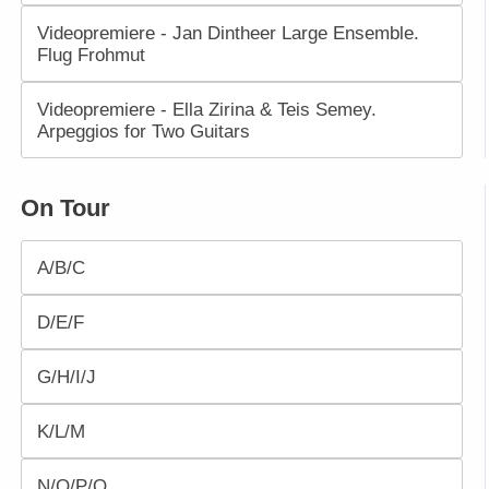
Videopremiere - Jan Dintheer Large Ensemble.
Flug Frohmut
Videopremiere - Ella Zirina & Teis Semey.
Arpeggios for Two Guitars
On Tour
A/B/C
D/E/F
G/H/I/J
K/L/M
N/O/P/Q