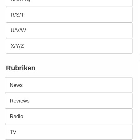
R/S/T
U/V/W
X/Y/Z
Rubriken
News
Reviews
Radio
TV