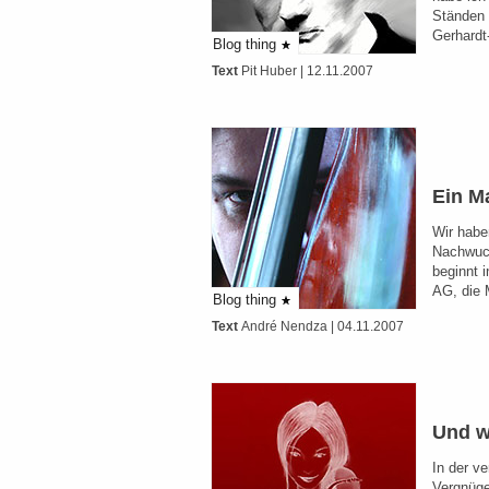
Ständen 
Gerhardt
Blog thing
Text
Pit Huber
| 12.11.2007
Ein M
Wir habe
Nachwuch
beginnt 
AG, die
Blog thing
Text
André Nendza
| 04.11.2007
Und w
In der v
Vergnüge