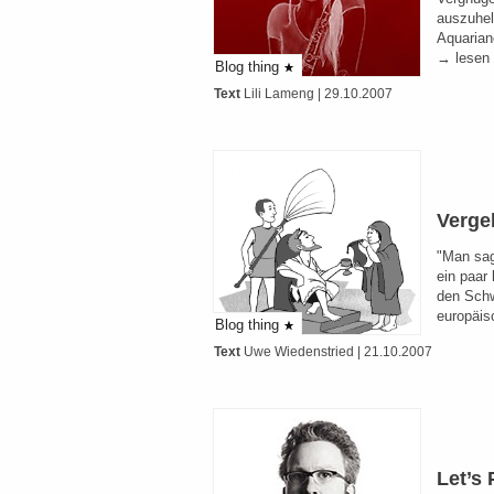
auszuhel
Aquaria
→ lesen
Blog thing
Text
Lili Lameng
| 29.10.2007
Verge
"Man sag
ein paar
den Schw
europäis
Blog thing
Text
Uwe Wiedenstried
| 21.10.2007
Let’s 