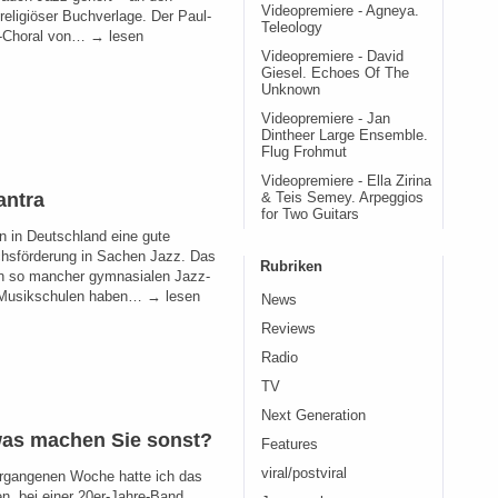
Videopremiere - Agneya.
religiöser Buchverlage. Der Paul-
Teleology
-Choral von… → lesen
Videopremiere - David
Giesel. Echoes Of The
Unknown
Videopremiere - Jan
Dintheer Large Ensemble.
Flug Frohmut
Videopremiere - Ella Zirina
antra
& Teis Semey. Arpeggios
for Two Guitars
n in Deutschland eine gute
sförderung in Sachen Jazz. Das
Rubriken
in so mancher gymnasialen Jazz-
 Musikschulen haben… → lesen
News
Reviews
Radio
TV
Next Generation
as machen Sie sonst?
Features
viral/postviral
ergangenen Woche hatte ich das
n, bei einer 20er-Jahre-Band