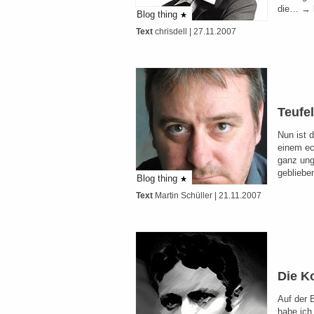
die… → 
Blog thing
Text
chrisdell
| 27.11.2007
Teufe
Nun ist d
einem ec
ganz ung
gebliebe
Blog thing
Text
Martin Schüller
| 21.11.2007
Die K
Auf der 
habe ich