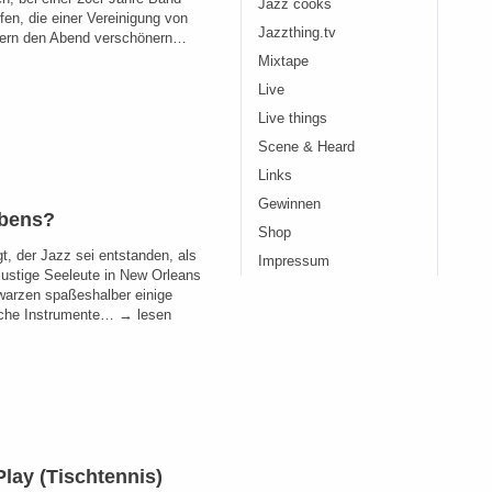
Jazz cooks
fen, die einer Vereinigung von
Jazzthing.tv
nern den Abend verschönern…
Mixtape
Live
Live things
Scene & Heard
Links
Gewinnen
bens?
Shop
t, der Jazz sei entstanden, als
Impressum
 lustige Seeleute in New Orleans
arzen spaßeshalber einige
che Instrumente… → lesen
Play (Tischtennis)