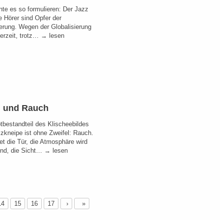
te es so formulieren: Der Jazz
e Hörer sind Opfer der
ierung. Wegen der Globalisierung
erzeit, trotz… → lesen
l und Rauch
tbestandteil des Klischeebildes
zzkneipe ist ohne Zweifel: Rauch.
et die Tür, die Atmosphäre wird
nd, die Sicht… → lesen
14
15
16
17
›
»