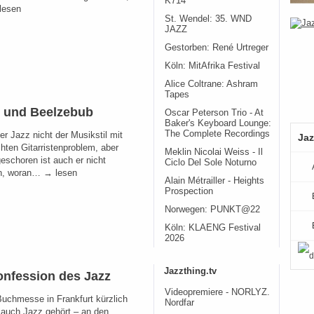
K714
lesen
St. Wendel: 35. WND
JAZZ
Gestorben: René Urtreger
Köln: MitAfrika Festival
Alice Coltrane: Ashram
Tapes
l und Beelzebub
Oscar Peterson Trio - At
Baker's Keyboard Lounge:
The Complete Recordings
er Jazz nicht der Musikstil mit
Jaz
hten Gitarristenproblem, aber
Meklin Nicolai Weiss - Il
eschoren ist auch er nicht
Ciclo Del Sole Noturno
n, woran… → lesen
Alain Métrailler - Heights
Prospection
Norwegen: PUNKT@22
Köln: KLAENG Festival
2026
Jazzthing.tv
onfession des Jazz
Videopremiere - NORLYZ.
Buchmesse in Frankfurt kürzlich
Nordfar
 auch Jazz gehört – an den