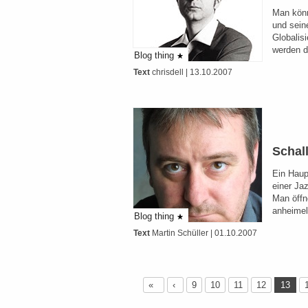
Man könn
und sein
Globalis
werden d
Blog thing
Text
chrisdell
| 13.10.2007
Schal
Ein Haup
einer Ja
Man öffn
anheimel
Blog thing
Text
Martin Schüller
| 01.10.2007
«
‹
9
10
11
12
13