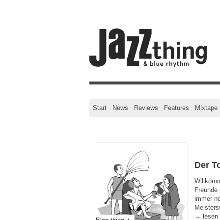
Start
News
Reviews
Features
Mixtape
Der To
Willkomm
Freunde 
immer no
Meisters
→ lesen