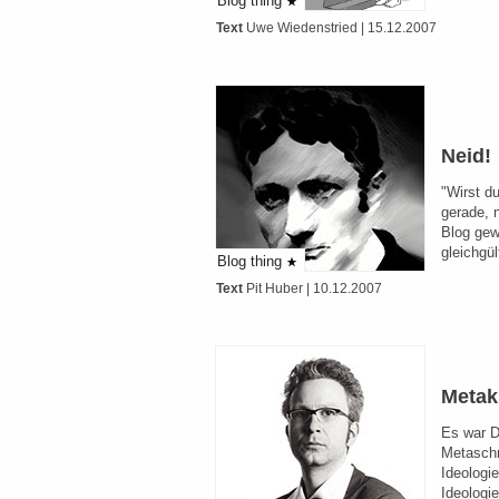
Blog thing
Text
Uwe Wiedenstried
| 15.12.2007
Neid!
"Wirst du
gerade, 
Blog gew
gleichgü
Blog thing
Text
Pit Huber
| 10.12.2007
Metak
Es war Di
Metasch
Ideologi
Ideologie