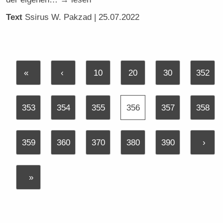
Text
Ssirus W. Pakzad
| 25.07.2022
«
‹
10
20
30
352
353
354
355
356
357
358
359
360
370
380
390
›
»