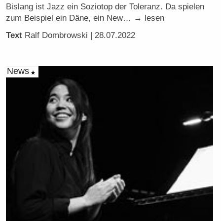
Bislang ist Jazz ein Soziotop der Toleranz. Da spielen
zum Beispiel ein Däne, ein New… → lesen
Text
Ralf Dombrowski
| 28.07.2022
News