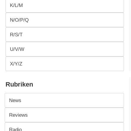
K/L/M
N/O/P/Q
R/S/T
U/V/W
X/Y/Z
Rubriken
News
Reviews
Radio