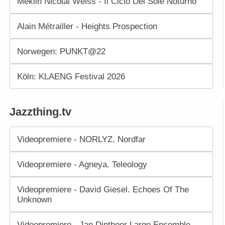
Meklin Nicolai Weiss - Il Ciclo Del Sole Noturno
Alain Métrailler - Heights Prospection
Norwegen: PUNKT@22
Köln: KLAENG Festival 2026
Jazzthing.tv
Videopremiere - NORLYZ. Nordfar
Videopremiere - Agneya. Teleology
Videopremiere - David Giesel. Echoes Of The
Unknown
Videopremiere - Jan Dintheer Large Ensemble.