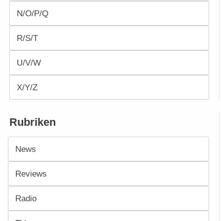
N/O/P/Q
R/S/T
U/V/W
X/Y/Z
Rubriken
News
Reviews
Radio