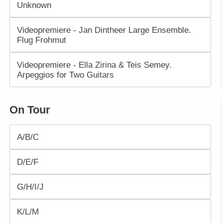
Unknown
Videopremiere - Jan Dintheer Large Ensemble.
Flug Frohmut
Videopremiere - Ella Zirina & Teis Semey.
Arpeggios for Two Guitars
On Tour
A/B/C
D/E/F
G/H/I/J
K/L/M