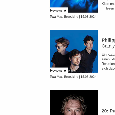
Klein en
→ lesen
Reviews
Text
Maxi Broecking
| 15.08.2024
Phili
Cataly
Ein Kata
einen Sto
Reaktion
sich da
Reviews
Text
Maxi Broecking
| 15.08.2024
20: Pu