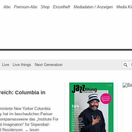
Abo
Premium-Abo
Shop
Einzelheft
Mediadaten / Anzeigen
Media Ki
Live
Live things
Next Generation
reich: Columbia in
mmierte New Yorker Columbia
ty hat im beschaulichen Pariser
ontparnasseeine das „Institute For
 Imagination“ für Stipendiat/-
d Residenzen. → lesen