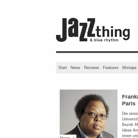
Start
News
Reviews
Features
Mixtape
Frank
Paris
Die reno
Universi
Bezirk M
Ideas And
innen un