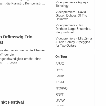
Videopremiere - Agneya.
twirft die Pianistin, Komponistin…
Teleology
Videopremiere - David
Giesel. Echoes Of The
Unknown
Videopremiere - Jan
Dintheer Large Ensemble.
Flug Frohmut
pp Brämswig Trio
Videopremiere - Ella Zirina
st
& Teis Semey. Arpeggios
for Two Guitars
lysator bezeichnet in der Chemie
ff, der die
On Tour
sgeschwindigkeit erhöht, ohne
bei… → lesen
A/B/C
D/E/F
G/H/I/J
K/L/M
N/O/P/Q
R/S/T
U/V/W
nkt Festival