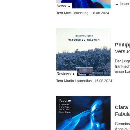
→ lesen
News
Text
Maxi Broecking
| 16.08.2024
Phili
Versu
Der jung
fränkisc
einen La
Reviews
Text
Martin Laurentius
| 15.08.2024
Clara 
Fabul
Gemeins
Angelov