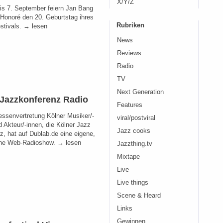
X/Y/Z
is 7. September feiern Jan Bang
 Honoré den 20. Geburtstag ihres
Rubriken
stivals. → lesen
News
Reviews
Radio
TV
Next Generation
 Jazzkonferenz Radio
Features
ressenvertretung Kölner Musiker/-
viral/postviral
d Akteur/-innen, die Kölner Jazz
Jazz cooks
z, hat auf Dublab.de eine eigene,
che Web-Radioshow. → lesen
Jazzthing.tv
Mixtape
Live
Live things
Scene & Heard
Links
Gewinnen