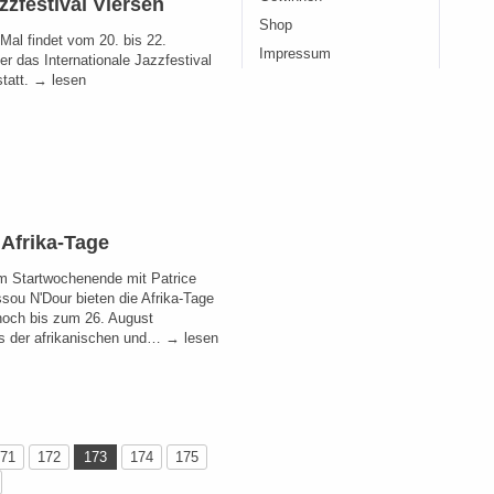
zzfestival Viersen
Shop
Mal findet vom 20. bis 22.
Impressum
r das Internationale Jazzfestival
statt. → lesen
 Afrika-Tage
 Startwochenende mit Patrice
sou N'Dour bieten die Afrika-Tage
noch bis zum 26. August
ts der afrikanischen und… → lesen
71
172
173
174
175