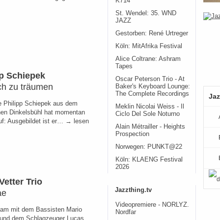
K714
St. Wendel: 35. WND
JAZZ
Gestorben: René Urtreger
Köln: MitAfrika Festival
Alice Coltrane: Ashram
Tapes
pp Schiepek
Oscar Peterson Trio - At
ch zu träumen
Baker's Keyboard Lounge:
The Complete Recordings
Jaz
e Philipp Schiepek aus dem
Meklin Nicolai Weiss - Il
hen Dinkelsbühl hat momentan
Ciclo Del Sole Noturno
uf: Ausgebildet ist er… → lesen
Alain Métrailler - Heights
Prospection
Norwegen: PUNKT@22
Köln: KLAENG Festival
2026
Vetter Trio
Jazzthing.tv
ae
Videopremiere - NORLYZ.
am mit dem Bassisten Mario
Nordfar
 und dem Schlagzeuger Lucas