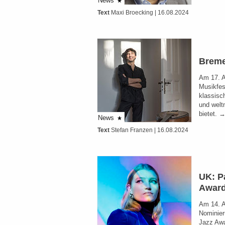
News
Text
Maxi Broecking
| 16.08.2024
Breme
Am 17. A
Musikfes
klassisc
und welt
bietet. 
News
Text
Stefan Franzen
| 16.08.2024
UK: P
Awar
Am 14. A
Nominier
Jazz Awa