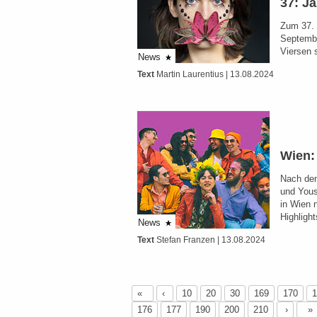
37: Ja
Zum 37. 
Septembe
Viersen 
News
Text
Martin Laurentius
| 13.08.2024
Wien:
Nach dem
und Yous
in Wien 
Highligh
News
Text
Stefan Franzen
| 13.08.2024
«
‹
10
20
30
169
170
1
176
177
190
200
210
›
»