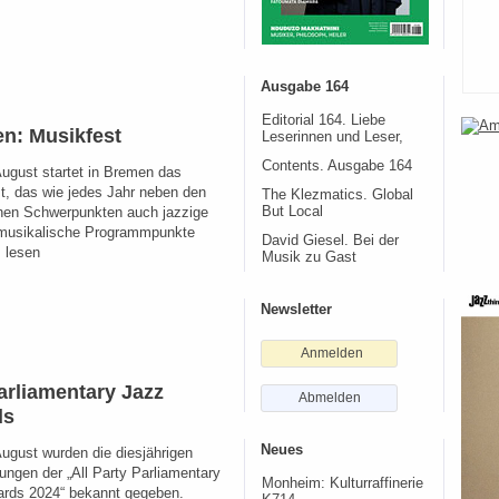
Ausgabe 164
Editorial 164. Liebe
n: Musikfest
Leserinnen und Leser,
Contents. Ausgabe 164
ugust startet in Bremen das
t, das wie jedes Jahr neben den
The Klezmatics. Global
hen Schwerpunkten auch jazzige
But Local
musikalische Programmpunkte
David Giesel. Bei der
→ lesen
Musik zu Gast
Newsletter
Anmelden
arliamentary Jazz
Abmelden
ds
Neues
ugust wurden die diesjährigen
ungen der „All Party Parliamentary
Monheim: Kulturraffinerie
rds 2024“ bekannt gegeben.