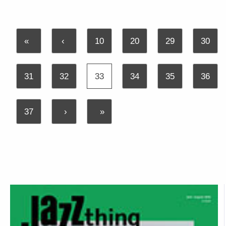
«
‹
10
20
29
30
31
32
33
34
35
36
37
›
»