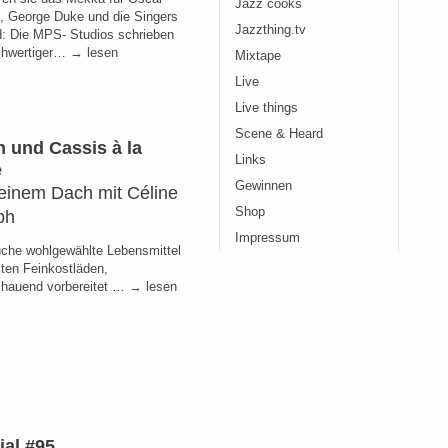
Jazz cooks
, George Duke und die Singers
Jazzthing.tv
d: Die MPS- Studios schrieben
chwertiger… → lesen
Mixtape
Live
Live things
Scene & Heard
n und Cassis à la
Links
e
Gewinnen
einem Dach mit Céline
Shop
ph
Impressum
üche wohlgewählte Lebensmittel
sten Feinkostläden,
hauend vorbereitet … → lesen
ial #95