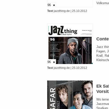
Volksmu
96
Text
jazzthing.de
| 25.10.2012
Conte
Jazz thi
Fagen, J
Krall, Ra
Kleinsch
96
Text
jazzthing.de
| 25.10.2012
Ek Sa
Vorsit
Wo lerne
Jazzmus
Studium 