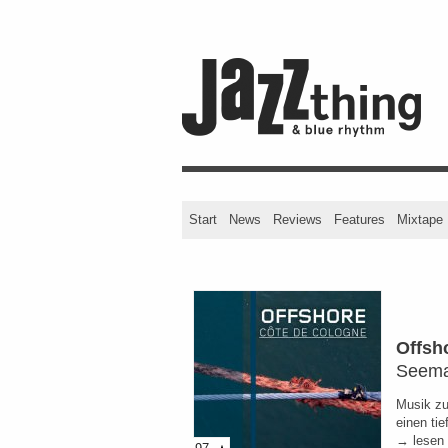
Start
News
Reviews
Features
Mixtape
Offsh
Seema
Musik zu
einen ti
→ lesen