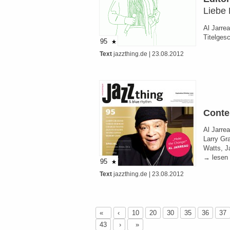
Liebe 
Al Jarrea
Titelges
95
Text
jazzthing.de
| 23.08.2012
Conte
Al Jarrea
Larry Gr
Watts, Ja
→ lesen
95
Text
jazzthing.de
| 23.08.2012
«
‹
10
20
30
35
36
37
43
›
»