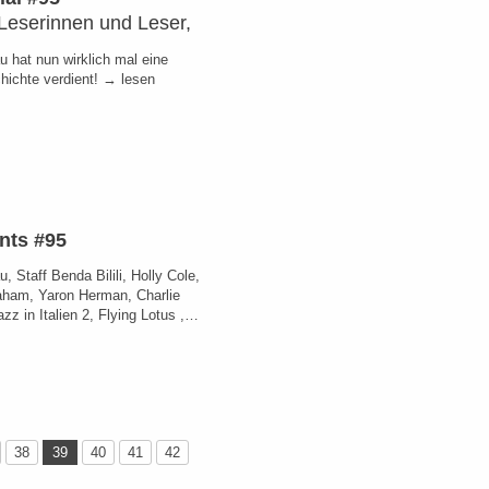
Leserinnen und Leser,
u hat nun wirklich mal eine
chichte verdient! → lesen
nts #95
u, Staff Benda Bilili, Holly Cole,
aham, Yaron Herman, Charlie
zz in Italien 2, Flying Lotus ,…
38
39
40
41
42