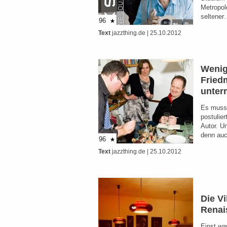
Metropol
seltene
96
Text
jazzthing.de
| 25.10.2012
Wenig
Fried
unter
Es muss 
postulier
Autor. U
denn au
96
Text
jazzthing.de
| 25.10.2012
Die Vi
Renai
Einst wa