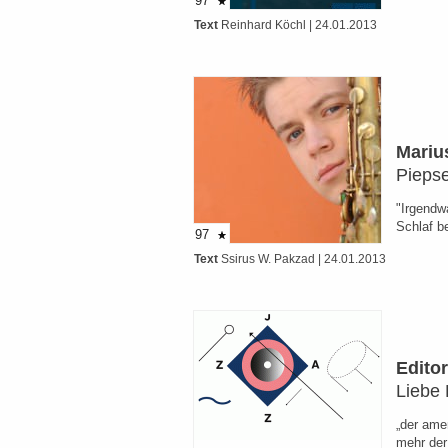
97
Text
Reinhard Köchl
| 24.01.2013
Mariu
Piepse
"Irgendw
Schlaf b
97
Text
Ssirus W. Pakzad
| 24.01.2013
Editor
Liebe 
„der amer
mehr der