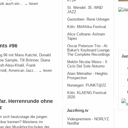
K714
sik auch ein… → lesen
St. Wendel: 35. WND
JAZZ
Gestorben: René Urtreger
Köln: MitAfrika Festival
Alice Coltrane: Ashram
Tapes
nts #96
Oscar Peterson Trio - At
Baker's Keyboard Lounge:
The Complete Recordings
ng 96 mit Manu Katché, Donald
Jaz
oe Sample, Till Brönner, Diana
Meklin Nicolai Weiss - Il
bih Abou-Khalil, Frank
Ciclo Del Sole Noturno
midt, American Jazz… → lesen
Alain Métrailler - Heights
Prospection
Norwegen: PUNKT@22
Köln: KLAENG Festival
2026
far. Herrenrunde ohne
z
Jazzthing.tv
n sich heutzutage die jungen
Videopremiere - NORLYZ.
iker kennen? Meistens im
Nordfar
an den Musikhochschulen der