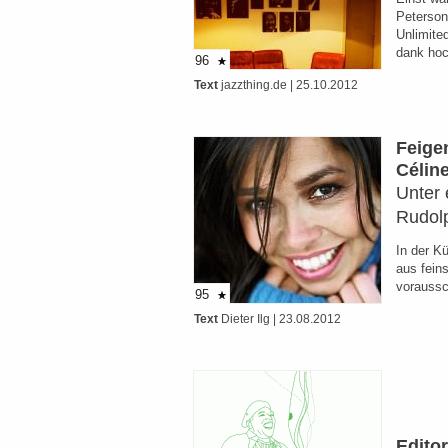
Peterson
Unlimite
dank ho
96
Text
jazzthing.de
| 25.10.2012
Feige
Célin
Unter 
Rudol
In der K
aus fein
voraussc
95
Text
Dieter Ilg
| 23.08.2012
Editor