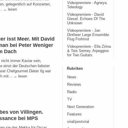
Videopremiere - Agneya.
en, gelegentlich auf Konzerten,
Teleology
r… → lesen
Videopremiere - David
Giesel. Echoes Of The
Unknown
Videopremiere - Jan
Dintheer Large Ensemble.
er isst Meer. Mit David
Flug Frohmut
man bei Peter Weniger
Videopremiere - Ella Zirina
m Dach
& Teis Semey. Arpeggios
for Two Guitars
nicht immer Kaviar sein,
te einst der Deutschen liebster
Rubriken
nser Chefgourmet Dieter Ilg war
ch mit… → lesen
News
Reviews
Radio
TV
Next Generation
bes von Villingen.
Features
ssance bei MPS
viral/postviral
ren sie das Mekka für Oscar