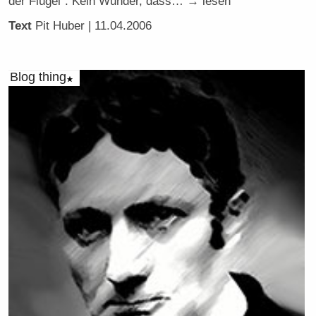
der Flügel". Kein Wunder, dass… → lesen
Text
Pit Huber
| 11.04.2006
Blog thing