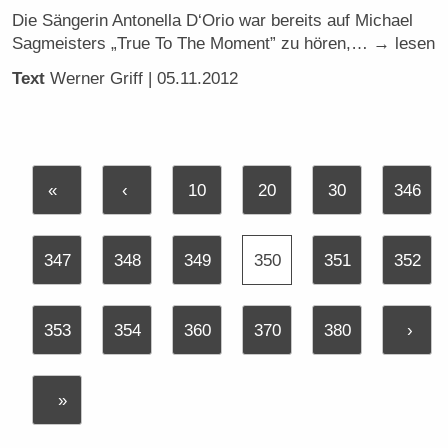
Die Sängerin Antonella D‘Orio war bereits auf Michael
Sagmeisters „True To The Moment” zu hören,… → lesen
Text
Werner Griff
| 05.11.2012
«
‹
10
20
30
346
347
348
349
350
351
352
353
354
360
370
380
›
»