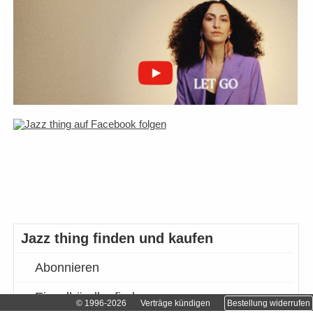
Jazz thing finden und kaufen
Abonnieren
Einzelhändler finden…
© 1996-2026
Verträge kündigen
Bestellung widerrufen