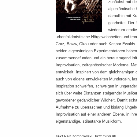
zunächst mit de
alpenländische 
daraufhin mit K
gearbeitet. Der 
wiederum erodie
urbanfolkloristische Hörgewohnheiten und tr
Graz, Boww, Okou oder auch Kaspar Ewalds E
beiden eigensinnigen Experimentatoren haben 
zusammengefunden und ein herausragend irri
Improvisation, zeitgenössischer Moderne, Met
entwickelt. Inspiriert von dem gleichnamigen 
auch von eigens entwickelten Mundorgeln, las
Inspiration schweifen, schwelgen in ungerad
sich über weite Distanzen steigernder Musike
gewordener gedanklicher Wildheit. Damit schaff
Aufnahme zu überraschen und bislang Ungehör
Improvisation auf einer anderen Ebene, in ih
eigenständige, stilautarke Musikform.
Text
Ralf Dombrowski
, Jazz thing 98