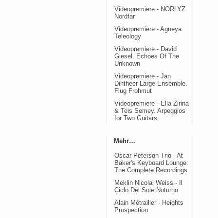
Videopremiere - NORLYZ.
Nordfar
Videopremiere - Agneya.
Teleology
Videopremiere - David
Giesel. Echoes Of The
Unknown
Videopremiere - Jan
Dintheer Large Ensemble.
Flug Frohmut
Videopremiere - Ella Zirina
& Teis Semey. Arpeggios
for Two Guitars
Mehr…
Oscar Peterson Trio - At
Baker's Keyboard Lounge:
The Complete Recordings
Meklin Nicolai Weiss - Il
Ciclo Del Sole Noturno
Alain Métrailler - Heights
Prospection