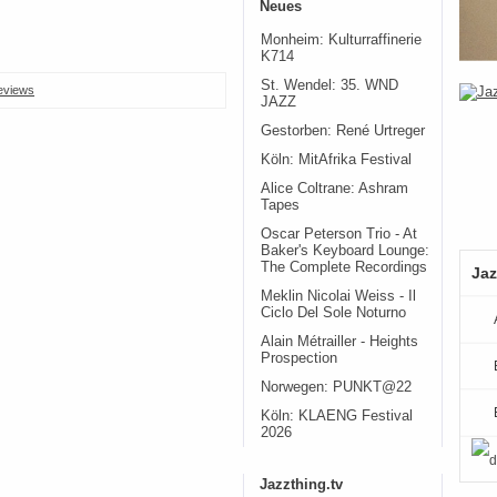
Neues
Monheim: Kulturraffinerie
K714
St. Wendel: 35. WND
eviews
JAZZ
Gestorben: René Urtreger
Köln: MitAfrika Festival
Alice Coltrane: Ashram
Tapes
Oscar Peterson Trio - At
Baker's Keyboard Lounge:
The Complete Recordings
Jaz
Meklin Nicolai Weiss - Il
Ciclo Del Sole Noturno
Alain Métrailler - Heights
Prospection
Norwegen: PUNKT@22
Köln: KLAENG Festival
2026
Jazzthing.tv