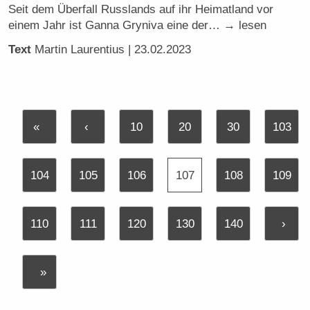
Seit dem Überfall Russlands auf ihr Heimatland vor
einem Jahr ist Ganna Gryniva eine der… → lesen
Text
Martin Laurentius
| 23.02.2023
«
‹
10
20
30
103
104
105
106
107
108
109
110
111
120
130
140
›
»