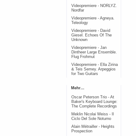
Videopremiere - NORLYZ.
Nordfar
Videopremiere - Agneya.
Teleology
Videopremiere - David
Giesel. Echoes Of The
Unknown
Videopremiere - Jan
Dintheer Large Ensemble.
Flug Frohmut
Videopremiere - Ella Zirina
& Teis Semey. Arpeggios
for Two Guitars
Mehr…
Oscar Peterson Trio - At
Baker's Keyboard Lounge:
The Complete Recordings
Meklin Nicolai Weiss - Il
Ciclo Del Sole Noturno
Alain Métrailler - Heights
Prospection