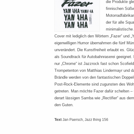
die Produkte gl
finnischen Süß
Motorradfabrika
der für alle Sq
minimalistische 
Cover mit lediglich den Wörtern „Fazer“ und „
eigenwilligen Humor übernahmen die fünf Mü
unverändert. Die Kunstfreiheit erlaubt es. Gl
als Soundtrack für Autobahnraserei geeignet
nur „Chrome“ ist Jazzrock fast schon Scofiel
Trompetenton von Matthias Lindermayr und das
Brändle werden von den fantastischen Doppeld
Post-Rock-Elemente sind zugunsten des Wohl
getreten. Man möchte Fazer dafür schelten –
derart lässigen Samba wie „Rectifier“ aus dem
den Guten.
Text
Jan Paersch
, Jazz thing 156