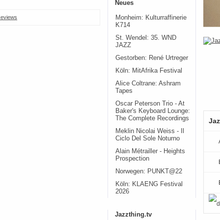
Neues
Monheim: Kulturraffinerie
eviews
K714
St. Wendel: 35. WND
JAZZ
Gestorben: René Urtreger
Köln: MitAfrika Festival
Alice Coltrane: Ashram
Tapes
Oscar Peterson Trio - At
Baker's Keyboard Lounge:
The Complete Recordings
Jaz
Meklin Nicolai Weiss - Il
Ciclo Del Sole Noturno
Alain Métrailler - Heights
Prospection
Norwegen: PUNKT@22
Köln: KLAENG Festival
2026
Jazzthing.tv