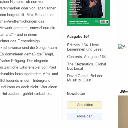
eichen Namens, ob nun von
warenmarken oder von japanischen
nten hergestellt. Max Schachtner,
uama-Veröffentlichungen das
Artwork gestaltet, entwarf nun ein
Yamaha“ – und in ihrem
Ausgabe 164
nchner das Firmendesign
Editorial 164. Liebe
ücklicherweise sind die Songs kaum
Leserinnen und Leser,
. Es dominieren gemäßigte Tempi,
Contents. Ausgabe 164
d’scher Prägung. Der elegante
The Klezmatics. Global
 zärtliche Gitarrenspiel von Paul
But Local
rumkits herausgefordert. Afro- und
David Giesel. Bei der
fühlsounds in den Hintergrund
Musik zu Gast
 und kann es doch nicht: Wer einen
 Hut zaubert, gehört einfach zu
Newsletter
Anmelden
Abmelden