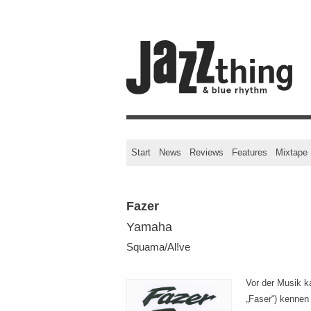
Start
News
Reviews
Features
Mixtape
Fazer
Yamaha
Squama/Al!ve
Vor der Musik k
„Faser“) kennen