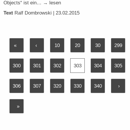
Objects“ ist ein… → lesen
Text
Ralf Dombrowski
| 23.02.2015
«
‹
10
20
30
299
300
301
302
303
304
305
306
307
320
330
340
›
»