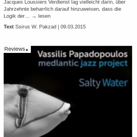
Jacques Loussiers Verdienst lag vielleicht darin, über
Jahrzehnte beharrlich darauf hinzuweisen, dass die
Logik der… → lesen
Text
Ssirus W. Pakzad
| 09.03.2015
Reviews