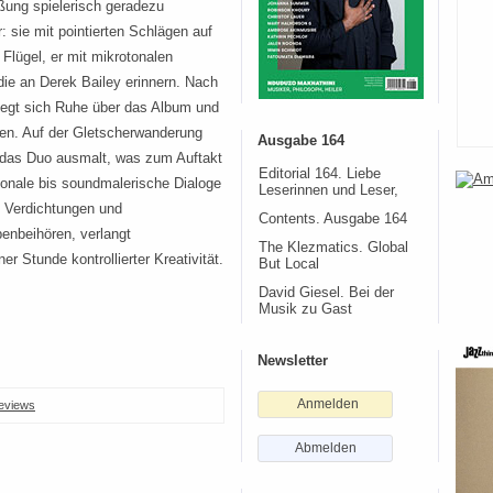
üßung spielerisch geradezu
: sie mit pointierten Schlägen auf
 Flügel, er mit mikrotonalen
die an Derek Bailey erinnern. Nach
legt sich Ruhe über das Album und
lten. Auf der Gletscherwanderung
Ausgabe 164
 das Duo ausmalt, was zum Auftakt
Editorial 164. Liebe
tonale bis soundmalerische Dialoge
Leserinnen und Leser,
 Verdichtungen und
Contents. Ausgabe 164
enbeihören, verlangt
The Klezmatics. Global
r Stunde kontrollierter Kreativität.
But Local
David Giesel. Bei der
Musik zu Gast
Newsletter
Anmelden
eviews
Abmelden