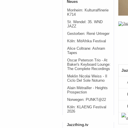
Neues
Monheim: Kulturraffinerie
K714
St. Wendel: 35. WND
JAZZ
Gestorben: René Urtreger
Köln: MitAfrika Festival
Alice Coltrane: Ashram
Tapes
Oscar Peterson Trio - At
Baker's Keyboard Lounge:
The Complete Recordings
Jaz
Meklin Nicolai Weiss - Il
Ciclo Del Sole Noturno
Alain Métrailler - Heights
Prospection
Norwegen: PUNKT@22
Köln: KLAENG Festival
2026
Jazzthing.tv