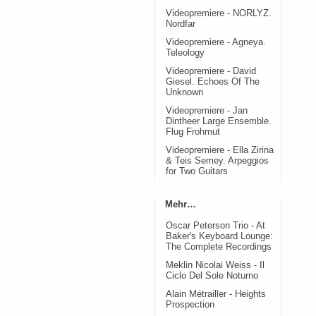
Videopremiere - NORLYZ.
Nordfar
Videopremiere - Agneya.
Teleology
Videopremiere - David
Giesel. Echoes Of The
Unknown
Videopremiere - Jan
Dintheer Large Ensemble.
Flug Frohmut
Videopremiere - Ella Zirina
& Teis Semey. Arpeggios
for Two Guitars
Mehr…
Oscar Peterson Trio - At
Baker's Keyboard Lounge:
The Complete Recordings
Meklin Nicolai Weiss - Il
Ciclo Del Sole Noturno
Alain Métrailler - Heights
Prospection