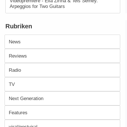
Videopremiere - Ella Zirina & Teis Semey.
Arpeggios for Two Guitars
Rubriken
News
Reviews
Radio
TV
Next Generation
Features
viral/postviral