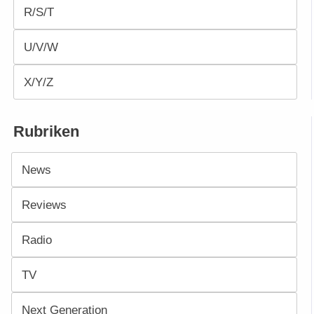
R/S/T
U/V/W
X/Y/Z
Rubriken
News
Reviews
Radio
TV
Next Generation