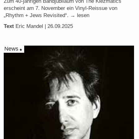
Zum 40-jährigen Bandjubiläum von The Klezmatics
erscheint am 7. November ein Vinyl-Reissue von
„Rhythm + Jews Revisited“. → lesen
Text
Eric Mandel
| 26.09.2025
News