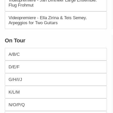
Flug Frohmut
Videopremiere - Ella Zirina & Teis Semey.
Arpeggios for Two Guitars
On Tour
A/B/C
D/E/F
G/H/I/J
K/L/M
N/O/P/Q