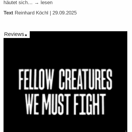
häutet sich… → lesen
Text
Reinhard Köchl
| 29.09.2025
Reviews