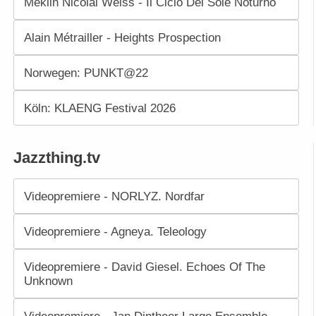
Meklin Nicolai Weiss - Il Ciclo Del Sole Noturno
Alain Métrailler - Heights Prospection
Norwegen: PUNKT@22
Köln: KLAENG Festival 2026
Jazzthing.tv
Videopremiere - NORLYZ. Nordfar
Videopremiere - Agneya. Teleology
Videopremiere - David Giesel. Echoes Of The
Unknown
Videopremiere - Jan Dintheer Large Ensemble.