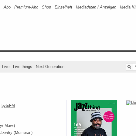
Abo
Premium-Abo
Shop
Einzelheft
Mediadaten / Anzeigen
Media Ki
Live
Live things
Next Generation
@
byteFM
y/ Mawi)
Country
(Membran)