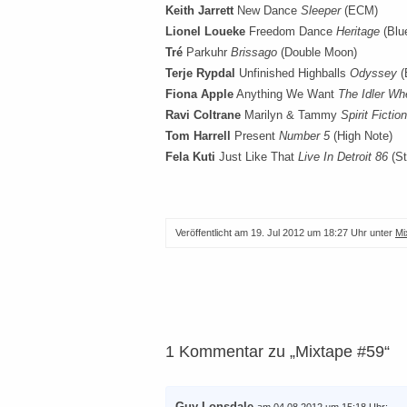
Keith Jarrett
New Dance
Sleeper
(ECM)
Lionel Loueke
Freedom Dance
Heritage
(Blu
Tré
Parkuhr
Brissago
(Double Moon)
Terje Rypdal
Unfinished Highballs
Odyssey
(
Fiona Apple
Anything We Want
The Idler Wh
Ravi Coltrane
Marilyn & Tammy
Spirit Fiction
Tom Harrell
Present
Number 5
(High Note)
Fela Kuti
Just Like That
Live In Detroit 86
(St
Veröffentlicht am
19. Jul 2012 um 18:27 Uhr
unter
Mi
1 Kommentar zu „Mixtape #59“
Guy Lonsdale