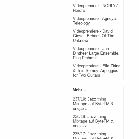
Videopremiere - NORLYZ.
Nordfar
Videopremiere - Agneya.
Teleology
Videopremiere - David
Giesel. Echoes Of The
Unknown
Videopremiere - Jan
Dintheer Large Ensemble.
Flug Frohmut
Videopremiere - Ella Zirina
& Teis Semey. Arpeggios
for Two Guitars
Mehr…
237/19: Jazz thing
Mixtape auf ByteFM &
onejazz
236/18: Jazz thing
Mixtape auf ByteFM &
onejazz
235/17: Jazz thing
Mixtape auf ByteFM &