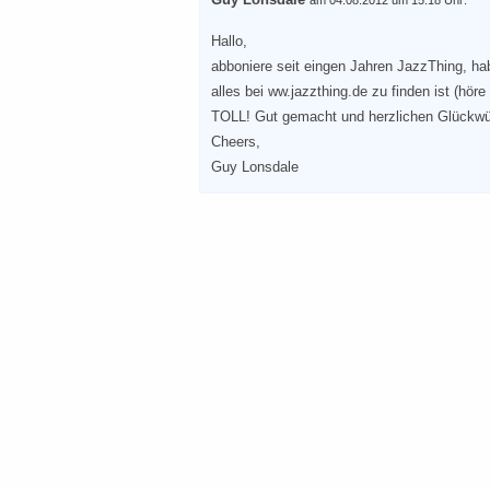
am 04.08.2012 um 15:18 Uhr:
Hallo,
abboniere seit eingen Jahren JazzThing, hab
alles bei ww.jazzthing.de zu finden ist (hö
TOLL! Gut gemacht und herzlichen Glückw
Cheers,
Guy Lonsdale