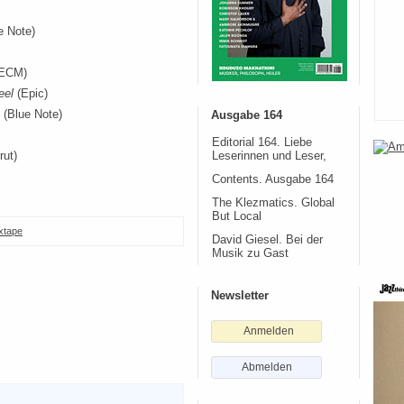
e Note)
ECM)
eel
(Epic)
(Blue Note)
Ausgabe 164
Editorial 164. Liebe
rut)
Leserinnen und Leser,
Contents. Ausgabe 164
The Klezmatics. Global
But Local
xtape
David Giesel. Bei der
Musik zu Gast
Newsletter
Anmelden
Abmelden