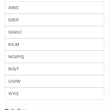
A/B/C
D/E/F
G/H/I/J
K/L/M
N/O/P/Q
R/S/T
U/V/W
X/Y/Z