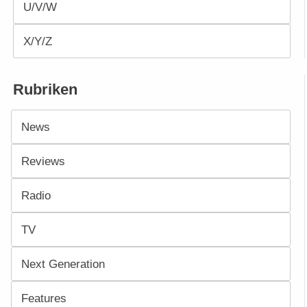
U/V/W
X/Y/Z
Rubriken
News
Reviews
Radio
TV
Next Generation
Features