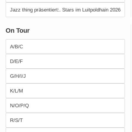
Jazz thing präsentiert:. Stars im Luitpoldhain 2026
On Tour
A/B/C
D/E/F
G/H/I/J
K/L/M
N/O/P/Q
R/S/T