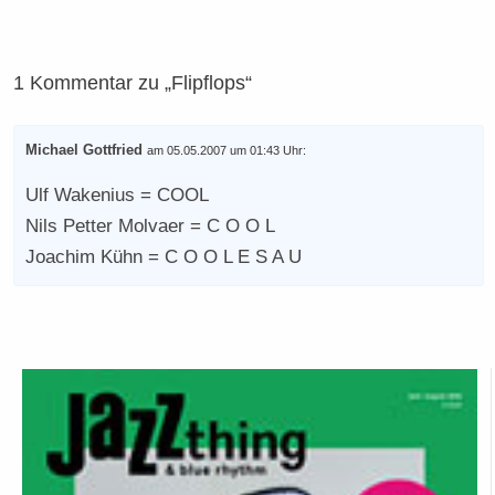
1 Kommentar zu „Flipflops“
Michael Gottfried
am 05.05.2007 um 01:43 Uhr:
Ulf Wakenius = COOL
Nils Petter Molvaer = C O O L
Joachim Kühn = C O O L E S A U