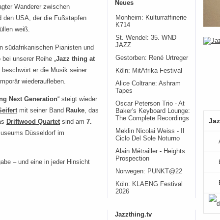
Neues
ragter Wanderer zwischen
Monheim: Kulturraffinerie
nd den USA, der die Fußstapfen
K714
üllen weiß.
St. Wendel: 35. WND
JAZZ
 südafrikanischen Pianisten und
Gestorben: René Urtreger
 bei unserer Reihe „
Jazz thing at
 beschwört er die Musik seiner
Köln: MitAfrika Festival
emporär wiederaufleben.
Alice Coltrane: Ashram
Tapes
ing Next Generation
“ steigt wieder
Oscar Peterson Trio - At
eifert
mit seiner Band
Rauke
, das
Baker's Keyboard Lounge:
The Complete Recordings
Jaz
as
Driftwood Quartet
sind am
7.
Meklin Nicolai Weiss - Il
museums Düsseldorf im
Ciclo Del Sole Noturno
Alain Métrailler - Heights
Prospection
be – und eine in jeder Hinsicht
Norwegen: PUNKT@22
Köln: KLAENG Festival
2026
Jazzthing.tv