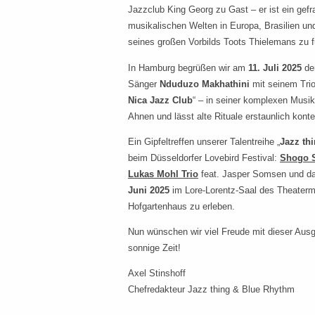
Jazzclub King Georg zu Gast – er ist ein gef
musikalischen Welten in Europa, Brasilien u
seines großen Vorbilds Toots Thielemans zu f
In Hamburg begrüßen wir am
11. Juli 2025
den
Sänger
Nduduzo Makhathini
mit seinem Trio
Nica Jazz Club
“ – in seiner komplexen Musik
Ahnen und lässt alte Rituale erstaunlich kont
Ein Gipfeltreffen unserer Talentreihe „
Jazz th
beim Düsseldorfer Lovebird Festival:
Shogo S
Lukas Mohl Trio
feat. Jasper Somsen und d
Juni 2025
im Lore-Lorentz-Saal des Theater
Hofgartenhaus zu erleben.
Nun wünschen wir viel Freude mit dieser Ausga
sonnige Zeit!
Axel Stinshoff
Chefredakteur Jazz thing & Blue Rhythm