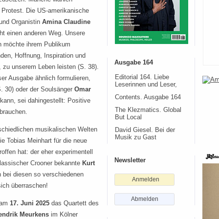
 Protest. Die US-amerikanische
 und Organistin
Amina Claudine
ht einen anderen Weg. Unsere
in möchte ihrem Publikum
den, Hoffnung, Inspiration und
Ausgabe 164
, zu unserem Leben leisten (S. 38).
Editorial 164. Liebe
er Ausgabe ähnlich formulieren,
Leserinnen und Leser,
. 30) oder der Soulsänger
Omar
Contents. Ausgabe 164
kann, sei dahingestellt: Positive
The Klezmatics. Global
ebrauchen.
But Local
rschiedlichen musikalischen Welten
David Giesel. Bei der
Musik zu Gast
die Tobias Meinhart für die neue
troffen hat: der eher experimentell
Newsletter
klassischer Crooner bekannte
Kurt
 bei diesen so verschiedenen
Anmelden
sich überraschen!
Abmelden
t am
17. Juni 2025
das Quartett des
endrik Meurkens
im Kölner