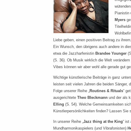
wütenden
Pianistin
Myers
ge
Titelheld
Wohlbefin
Liebe geben, einen positiven Beitrag zu ihrem
Ein Wunsch, den übrigens auch andere in dies
etwa die Jazzharfenistin
Brandee Younger
(S
(S. 36). Ob Musik wirklich die Welt verändern 
Vibes können wir aber wohl alle gerade gut g
Wichtige künstlerische Beiträge in ganz unte
leisten seit vielen Jahren die beiden Sänger, 
Folge unserer Reihe „
Routines & Rituals
“ ge
ausgerichtete
Theo Bleckmann
und der als 
Elling
(S. 54). Welche Gemeinsamkeiten sich
Künstlerpersönlichkeiten finden? Lassen Sie 
In unserer Reihe „
Jazz thing at the King
“ is
Mundharmonikaspielers (und Vibrafonisten)
H