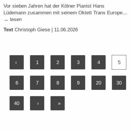
Vor sieben Jahren hat der Kölner Pianist Hans
Lüdemann zusammen mit seinem Oktett Trans Europe…
→ lesen
Text
Christoph Giese
| 11.06.2026
‹
1
2
3
4
5
6
7
8
9
20
30
40
›
»