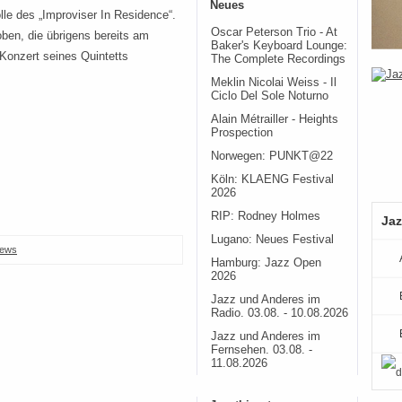
Neues
le des „Improviser In Residence“.
Oscar Peterson Trio - At
oben, die übrigens bereits am
Baker's Keyboard Lounge:
Konzert seines Quintetts
The Complete Recordings
Meklin Nicolai Weiss - Il
Ciclo Del Sole Noturno
Alain Métrailler - Heights
Prospection
Norwegen: PUNKT@22
Köln: KLAENG Festival
2026
RIP: Rodney Holmes
Jaz
Lugano: Neues Festival
ews
Hamburg: Jazz Open
2026
Jazz und Anderes im
Radio. 03.08. - 10.08.2026
Jazz und Anderes im
Fernsehen. 03.08. -
11.08.2026