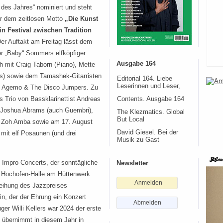
l des Jahres“ nominiert und steht
er dem zeitlosen Motto
„Die Kunst
Ein Festival zwischen Tradition
er Auftakt am Freitag lässt dem
er „Baby“ Sommers elfköpfiger
Ausgabe 164
 mit Craig Taborn (Piano), Mette
) sowie dem Tamashek-Gitarristen
Editorial 164. Liebe
Leserinnen und Leser,
m Agemo & The Disco Jumpers. Zu
s Trio von Bassklarinettist Andreas
Contents. Ausgabe 164
Joshua Abrams (auch Guembri),
The Klezmatics. Global
But Local
g Zoh Amba sowie am 17. August
David Giesel. Bei der
it elf Posaunen (und drei
Musik zu Gast
Impro-Concerts, der sonntägliche
Newsletter
r Hochofen-Halle am Hüttenwerk
Anmelden
leihung des Jazzpreises
n, der der Ehrung ein Konzert
Abmelden
ger Willi Kellers war 2024 der erste
 übernimmt in diesem Jahr in