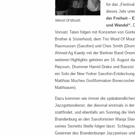
für das „Festiva
dieses Jahr unt
der Freiheit – 
Weird Of Mouth
und Wandel“.
D
Vorsatz Taten folgen mit Konzerten von Günt
Brother & Sisterhood, dem Trio Word Of Mouth
Rasmussen (Saxofon) und Ches Smith (Drums
Ahmed Ag Kaedy mit der Berliner Band Ono
weiteren Highlights gehören am 16. August da
Røysum, Drummer Hamid Drake und Bassist 
ein Solo der New Yorker Saxofon-Entdeckun
Matthias Muches Großformation Bonecrusher m
Matthiasen).
Dazu kommen wie immer die spätabendlichen 
Jazzgottesdienst, der diesmal erstmals in de
stattfindet, und ebenfalls am Sonntag die Ver
Brandenburg an den Saxofonisten Wanja Slavi
seines Sextetts libelle folgen lässt. Schlagzeu
Gewinner des Brandenburger Jazzpreises und