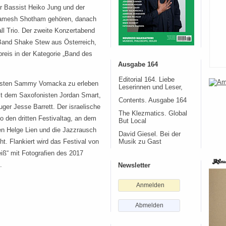
r Bassist Heiko Jung und der
Ramesh Shotham gehören, danach
all Trio. Der zweite Konzertabend
 Band Shake Stew aus Österreich,
reis in der Kategorie „Band des
Ausgabe 164
Editorial 164. Liebe
rristen Sammy Vomacka zu erleben
Leserinnen und Leser,
it dem Saxofonisten Jordan Smart,
Contents. Ausgabe 164
er Jesse Barrett. Der israelische
The Klezmatics. Global
o den dritten Festivaltag, an dem
But Local
n Helge Lien und die Jazzrausch
David Giesel. Bei der
 Flankiert wird das Festival von
Musik zu Gast
iß“ mit Fotografien des 2017
.
Newsletter
Anmelden
Abmelden