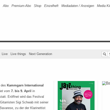
Abo
Premium-Abo
Shop
Einzelheft
Mediadaten / Anzeigen
Media Ki
Live
Live things
Next Generation
e des
Kammgarn International
det vom
7. bis 9. April
in
tatt. Eröffnet wird das Festival
itarristen Sigi Schwab mit seiner
varese, zu der der Klarinettist