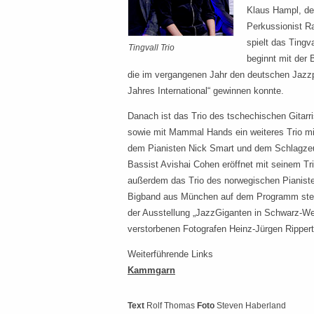
Klaus Hampl, de
Perkussionist 
spielt das Tingv
Tingvall Trio
beginnt mit der
die im vergangenen Jahr den deutschen Jazzp
Jahres International“ gewinnen konnte.
Danach ist das Trio des tschechischen Gita
sowie mit Mammal Hands ein weiteres Trio m
dem Pianisten Nick Smart und dem Schlagzeug
Bassist Avishai Cohen eröffnet mit seinem Tri
außerdem das Trio des norwegischen Pianiste
Bigband aus München auf dem Programm steht.
der Ausstellung „JazzGiganten in Schwarz-We
verstorbenen Fotografen Heinz-Jürgen Rippert
Weiterführende Links
Kammgarn
Text
Rolf Thomas
Foto
Steven Haberland