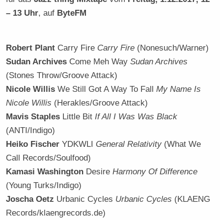
– 13 Uhr
, auf
ByteFM
Robert Plant
Carry Fire
Carry Fire
(Nonesuch/Warner)
Sudan Archives
Come Meh Way
Sudan Archives
(Stones Throw/Groove Attack)
Nicole Willis
We Still Got A Way To Fall
My Name Is
Nicole Willis
(Herakles/Groove Attack)
Mavis Staples
Little Bit
If All I Was Was Black
(ANTI/Indigo)
Heiko Fischer
YDKWLI
General Relativity
(What We
Call Records/Soulfood)
Kamasi Washington
Desire
Harmony Of Difference
(Young Turks/Indigo)
Joscha Oetz
Urbanic Cycles
Urbanic Cycles
(KLAENG
Records/klaengrecords.de)