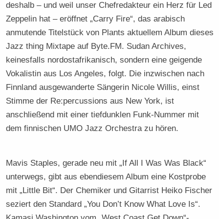
deshalb – und weil unser Chefredakteur ein Herz für Led
Zeppelin hat – eröffnet „Carry Fire“, das arabisch
anmutende Titelstück von Plants aktuellem Album dieses
Jazz thing Mixtape auf Byte.FM. Sudan Archives,
keinesfalls nordostafrikanisch, sondern eine geigende
Vokalistin aus Los Angeles, folgt. Die inzwischen nach
Finnland ausgewanderte Sängerin Nicole Willis, einst
Stimme der Re:percussions aus New York, ist
anschließend mit einer tiefdunklen Funk-Nummer mit
dem finnischen UMO Jazz Orchestra zu hören.
Mavis Staples, gerade neu mit „If All I Was Was Black“
unterwegs, gibt aus ebendiesem Album eine Kostprobe
mit „Little Bit“. Der Chemiker und Gitarrist Heiko Fischer
seziert den Standard „You Don’t Know What Love Is“.
Kamasi Washington vom „West Coast Get Down“-