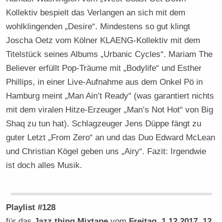
Kollektiv bespielt das Verlangen an sich mit dem
wohlklingenden „Desire“. Mindestens so gut klingt
Joscha Oetz vom Kölner KLAENG-Kollektiv mit dem
Titelstück seines Albums „Urbanic Cycles“. Mariam The
Believer erfüllt Pop-Träume mit „Bodylife“ und Esther
Phillips, in einer Live-Aufnahme aus dem Onkel Pö in
Hamburg meint „Man Ain’t Ready“ (was garantiert nichts
mit dem viralen Hitze-Erzeuger „Man’s Not Hot“ von Big
Shaq zu tun hat). Schlagzeuger Jens Düppe fängt zu
guter Letzt „From Zero“ an und das Duo Edward McLean
und Christian Kögel geben uns „Airy“. Fazit: Irgendwie
ist doch alles Musik.
Playlist #128
für das
Jazz thing Mixtape
vom
Freitag, 1.12.2017, 12