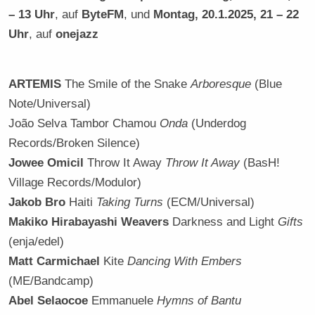
– 13 Uhr
, auf
ByteFM
, und
Montag, 20.1.2025, 21 – 22
Uhr
, auf
onejazz
ARTEMIS
The Smile of the Snake
Arboresque
(Blue
Note/Universal)
João Selva Tambor Chamou
Onda
(Underdog
Records/Broken Silence)
Jowee Omicil
Throw It Away
Throw It Away
(BasH!
Village Records/Modulor)
Jakob Bro
Haiti
Taking Turns
(ECM/Universal)
Makiko Hirabayashi Weavers
Darkness and Light
Gifts
(enja/edel)
Matt Carmichael
Kite
Dancing With Embers
(ME/Bandcamp)
Abel Selaocoe
Emmanuele
Hymns of Bantu