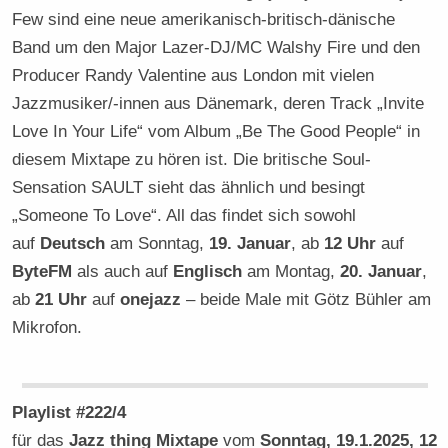
Few sind eine neue amerikanisch-britisch-dänische
Band um den Major Lazer-DJ/MC Walshy Fire und den
Producer Randy Valentine aus London mit vielen
Jazzmusiker/-innen aus Dänemark, deren Track „Invite
Love In Your Life“ vom Album „Be The Good People“ in
diesem Mixtape zu hören ist. Die britische Soul-
Sensation SAULT sieht das ähnlich und besingt
„Someone To Love“. All das findet sich sowohl
auf
Deutsch
am Sonntag,
19. Januar
, ab
12 Uhr
auf
ByteFM
als auch auf
Englisch
am Montag,
20. Januar
,
ab
21 Uhr
auf
onejazz
– beide Male mit Götz Bühler am
Mikrofon.
Playlist #222/4
für das
Jazz thing Mixtape
vom
Sonntag, 19.1.2025, 12