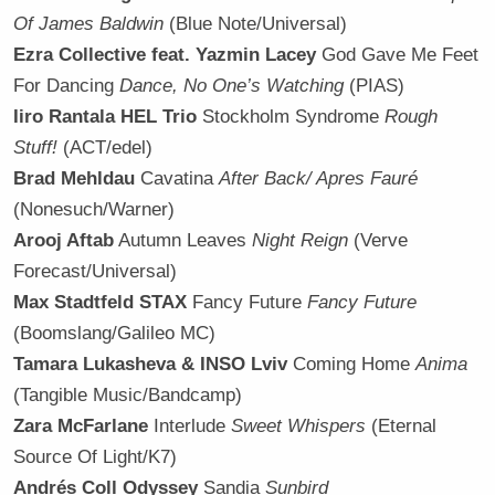
Of James Baldwin
(Blue Note/Universal)
Ezra Collective feat. Yazmin Lacey
God Gave Me Feet
For Dancing
Dance, No One’s Watching
(PIAS)
Iiro Rantala HEL Trio
Stockholm Syndrome
Rough
Stuff!
(ACT/edel)
Brad Mehldau
Cavatina
After Back/ Apres Fauré
(Nonesuch/Warner)
Arooj Aftab
Autumn Leaves
Night Reign
(Verve
Forecast/Universal)
Max Stadtfeld STAX
Fancy Future
Fancy Future
(Boomslang/Galileo MC)
Tamara Lukasheva & INSO Lviv
Coming Home
Anima
(Tangible Music/Bandcamp)
Zara McFarlane
Interlude
Sweet Whispers
(Eternal
Source Of Light/K7)
Andrés Coll Odyssey
Sandia
Sunbird