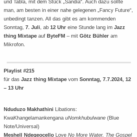
und Tabla, mit dem Stück „Sandia“. Auch dazu sollte
man, am besten in einer nahe gelegenen „Fancy Future“,
unbedingt tanzen. All das gibt es am kommenden
Sonntag,
7. Juli
, ab
12 Uhr
eine Stunde lang im
Jazz
thing Mixtape
auf
ByteFM
– mit
Götz Bühler
am
Mikrofon.
Playlist #215
für das
Jazz thing Mixtape
vom
Sonntag, 7.7.2024, 12
– 13 Uhr
Nduduzo Makhathini
Libations:
KwaKhangelamankengana
uNomkhubulwane
(Blue
Note/Universal)
Meshell Ndegeocello
Love
No More Water. The Gospel