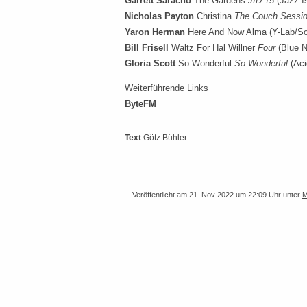
Garrett Saracho
The Gardens
JID 15
(Jazz I
Nicholas Payton
Christina
The Couch Sessi
Yaron Herman
Here And Now Alma (Y-Lab/So
Bill Frisell
Waltz For Hal Willner
Four
(Blue N
Gloria Scott
So Wonderful
So Wonderful
(Aci
Weiterführende Links
ByteFM
Text
Götz Bühler
Veröffentlicht am
21. Nov 2022 um 22:09 Uhr
unter
M