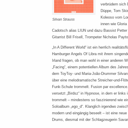
verbrüdern sich
Düppe, Tom Skin
Koleoso vom Lon
Silvan Strauss
innen wie Gloria
Cadotsch alias LIUN und dazu Bassist Petter
Gitarrist Bill Frisell, Trompeter Nicholas Payt
„In A Different World“ ist ein herrlich realität
Hamburger Angels Of Libra mit ihrem singen
Irland fragen, ob man wohl in einer anderen W
„Facing“, einem potentiellen Album des Jahres
dem ToyToy- und Maria-João-Drummer Silvan 
über eine melodramatische Streicher-und-Flöte
Funk-Schule trommelt. Fusion par excellence
versetzt „Birdsz“ in Hypnose, in dem er links 
trommelt – mindestens so faszinierend wie ei
Soloalbum „ego_d“. Klanglich irgendwo zwisc
modern und eingängig beseelt – ist eine neue 
Drums, diesmal mit der Schlagzeugerin Savan