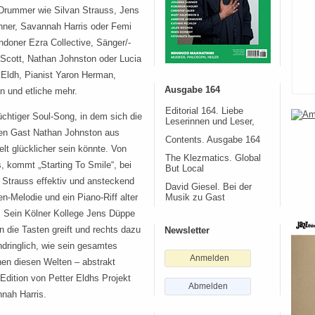
 Drummer wie Silvan Strauss, Jens
ner, Savannah Harris oder Femi
doner Ezra Collective, Sänger/-
 Scott, Nathan Johnston oder Lucia
 Eldh, Pianist Yaron Herman,
Ausgabe 164
on und etliche mehr.
Editorial 164. Liebe
sflüchtiger Soul-Song, in dem sich die
Leserinnen und Leser,
den Gast Nathan Johnston aus
Contents. Ausgabe 164
elt glücklicher sein könnte. Von
The Klezmatics. Global
, kommt „Starting To Smile“, bei
But Local
Strauss effektiv und ansteckend
David Giesel. Bei der
n-Melodie und ein Piano-Riff alter
Musik zu Gast
. Sein Kölner Kollege Jens Düppe
in die Tasten greift und rechts dazu
Newsletter
ndringlich, wie sein gesamtes
Anmelden
hen diesen Welten – abstrakt
Edition von Petter Eldhs Projekt
Abmelden
nah Harris.