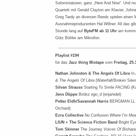
Solominiaturen, ganz „Here And Now“. Und noch 
Quartett mit Gerald Clayton am Klavier, Joh
Greg Tardy an diversen Reeds spielen einen W
Ausnahmeproduzenten Hal Willner. All das gi
Stunde lang auf
ByteFM ab 11 Uhr
am komme
Götz Bühler am Mikrofon.
Playlist #194
für das
Jazz thing Mixtape
vom
Freitag, 25.
Nathan Johnston & The Angels Of Libra
In 
& The Angels Of Libra
(Waterfall/Broken Sile
Silvan Strauss
Starting To Smile
FACING
(Ka
Jens Düppe
Birdsz
ego_d
(enja/edel)
Petter Eldh/Savannah Harris
BERGMAN L
Orchard)
Ezra Collective
No Confusion
Where I‘m Mea
LIUN + The Science Fiction Band
Bright E
Tom Skinner
The Journey
Voices Of Bishara