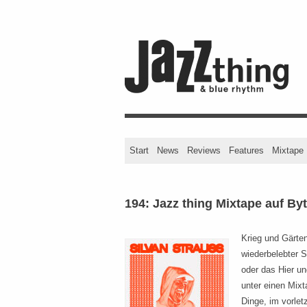
Start
News
Reviews
Features
Mixtape
194: Jazz thing Mixtape auf B
Krieg und Gärten
wiederbelebter S
oder das Hier un
unter einen Mixt
Dinge, im vorlet