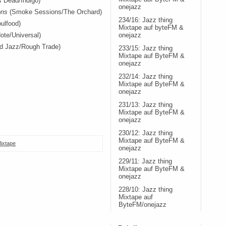
s Dead/Indigo)
onejazz
ons
(Smoke Sessions/The Orchard)
234/16: Jazz thing
ulfood)
Mixtape auf byteFM &
ote/Universal)
onejazz
d Jazz/Rough Trade)
233/15: Jazz thing
Mixtape auf ByteFM &
onejazz
232/14: Jazz thing
Mixtape auf ByteFM &
onejazz
231/13: Jazz thing
Mixtape auf ByteFM &
onejazz
230/12: Jazz thing
Mixtape auf ByteFM &
ixtape
onejazz
229/11: Jazz thing
Mixtape auf ByteFM &
onejazz
228/10: Jazz thing
Mixtape auf
ByteFM/onejazz