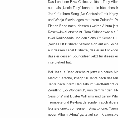
Das Londoner Ezra Collective lässt Tony All
auch als „Uncle Tony“ kannte, ein hübsches 
Jazz“ für ihren Song „No Confusion“ mit Koje
und Wanja Slavin legen mit ihrem Zukunfts-P
Fiction Band nach, dessen zweites Album jetz
Rosenwinkel erscheint. Tom Skinner war als
zwei Radioheads und den Sons Of Kemet zu h
„Voices Of Bishara“ bezieht sich auf ein Sol
auf dessen Label Bisharra, das er im Lockdown
dass er dessen Soundideen jetzt für dieses e
interpretiert hat.
Bei Jazz Is Dead erscheint jetzt ein neues Al
Medio“ Saracho, knapp 50 Jahre nach dessen
Jahre nach ihrem Debütalbum veröffentlicht di
Zweitling „So Wonderful“, von dem wir den Tit
Sessions“ mit Buster Williams und Lenny Whit
Trompete und Keyboards sondern auch divers
letztere direkt von seinem Smartphone. Yaron
neuen Album „Alma“ ganz auf sein Klavierspie