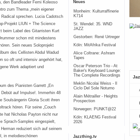
Neues
en, den Bandleader Femi Koleoso
Intro zum Thema „mein eigener
Monheim: Kulturraffinerie
K714
y Radical sprechen. Lucia Cadotsch
op-Projekt LIUN + The Science
St. Wendel: 35. WND
JAZZ
t beim Label des Gitarristen Kurt
Gestorben: René Urtreger
 Drummer schon mit mindestens
Köln: MitAfrika Festival
ören. Sein neues Soloprojekt
oalbum des Cellisten Abdul Wadud
Alice Coltrane: Ashram
Tapes
 so oft und intensiv angehört hat,
Oscar Peterson Trio - At
igene Werk adaptiert und
Baker's Keyboard Lounge:
The Complete Recordings
Jaz
Meklin Nicolai Weiss - Il
bum des Pianisten Garrett „En
Ciclo Del Sole Noturno
 Debüt auf Impulse!. Immerhin 48
Alain Métrailler - Heights
e Soulsängerin Gloria Scott ihren
Prospection
eltrack hören. Für seine „Couch
Norwegen: PUNKT@22
e hat Nicholas Payton nicht nur
Köln: KLAENG Festival
e Sprach-Samples eingespielt,
2026
 Herman reduziert sich auf seinem
l, in melodieschönen
Jazzthing.tv