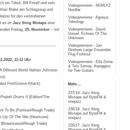
ein Tribut: Bill Frisell und sein
Videopremiere - NORLYZ.
nathan Blake am Schlagzeug und
Nordfar
alzer für den verstorbenen
Videopremiere - Agneya.
Teleology
bt es im
Jazz thing Mixtape
eine
nden Freitag,
25. November
– mit
Videopremiere - David
Giesel. Echoes Of The
Unknown
Videopremiere - Jan
Dintheer Large Ensemble.
Flug Frohmut
11.2022, 11-12 Uhr
Videopremiere - Ella Zirina
& Teis Semey. Arpeggios
A Different World
Nathan Johnston
for Two Guitars
nce)
bul Fire/Groove Attack)
Mehr…
237/19: Jazz thing
L
Projekt Drums II
(Edition/The
Mixtape auf ByteFM &
onejazz
236/18: Jazz thing
nt To Be
(Partisan/Rough Trade)
Mixtape auf ByteFM &
ye
Lily Of The Nile
(Heartcore)
onejazz
(Brownswood/Rough Trade)
235/17: Jazz thing
Mixtape auf ByteFM &