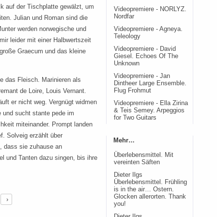
k auf der Tischplatte gewälzt, um
Videopremiere - NORLYZ.
Nordfar
iten. Julian und Roman sind die
Munter werden norwegische und
Videopremiere - Agneya.
Teleology
r leider mit einer Halbwertszeit
Videopremiere - David
 große Graecum und das kleine
Giesel. Echoes Of The
Unknown
Videopremiere - Jan
das Fleisch. Marinieren als
Dintheer Large Ensemble.
remant de Loire, Louis Vernant.
Flug Frohmut
äuft er nicht weg. Vergnügt widmen
Videopremiere - Ella Zirina
& Teis Semey. Arpeggios
e und sucht stante pede im
for Two Guitars
keit miteinander. Prompt landen
. Solveig erzählt über
Mehr…
, dass sie zuhause an
Überlebensmittel. Mit
l und Tanten dazu singen, bis ihre
vereinten Säften
Dieter Ilgs
Überlebensmittel. Frühling
is in the air… Ostern.
Glocken allerorten. Thank
›
you!
Dieter Ilgs