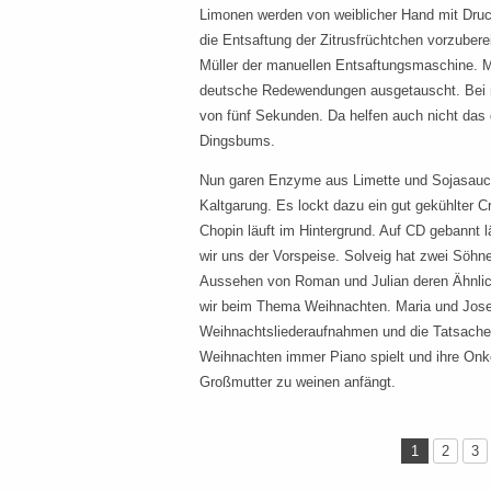
Limonen werden von weiblicher Hand mit Druc
die Entsaftung der Zitrusfrüchtchen vorzubere
Müller der manuellen Entsaftungsmaschine. 
deutsche Redewendungen ausgetauscht. Bei mi
von fünf Sekunden. Da helfen auch nicht das
Dingsbums.
Nun garen Enzyme aus Limette und Sojasauce 
Kaltgarung. Es lockt dazu ein gut gekühlter C
Chopin läuft im Hintergrund. Auf CD gebannt l
wir uns der Vorspeise. Solveig hat zwei Söhn
Aussehen von Roman und Julian deren Ähnlich
wir beim Thema Weihnachten. Maria und Josef
Weihnachtsliederaufnahmen und die Tatsache
Weihnachten immer Piano spielt und ihre Onke
Großmutter zu weinen anfängt.
1
2
3