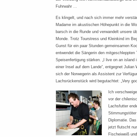
Fuhrwahr …
Es klingelt, und nach sich immer mehr verst
Madame im akustischen Höhepunkt in die Woh
barsch in die Runde und verwandelt unsere üb
Monde. Trotz Tourstress und Kleinkind im Begl
Gunst für ein paar Stunden gemeinsamen Koch
entwendet die Sängerin den mitgeschleppten T
Speisenfertigung stärken. „I live on an island i
einer Insel auf dem Lande“, entgegnet Julian
sich der Norwegerin als Assistent zur Verfügu
Lachsrückenstück wird begutachtet: „Very good
Ich verschweige
vor der chileni
Lachsfutter end
Stimmungstöter u
Diplomatie. Das
jetzt flutscht n
Fischeiweiß und