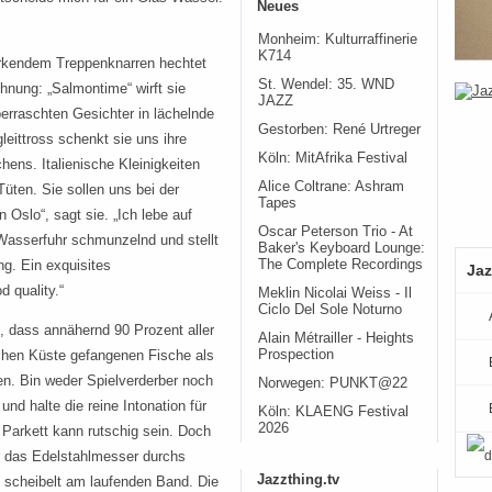
Neues
Monheim: Kulturraffinerie
K714
ärkendem Treppenknarren hechtet
St. Wendel: 35. WND
nung: „Salmontime“ wirft sie
JAZZ
erraschten Gesichter in lächelnde
Gestorben: René Urtreger
eittross schenkt sie uns ihre
Köln: MitAfrika Festival
ens. Italienische Kleinigkeiten
Alice Coltrane: Ashram
üten. Sie sollen uns bei der
Tapes
n Oslo“, sagt sie. „Ich lebe auf
Oscar Peterson Trio - At
 Wasserfuhr schmunzelnd und stellt
Baker's Keyboard Lounge:
ng. Ein exquisites
The Complete Recordings
Jaz
 quality.“
Meklin Nicolai Weiss - Il
Ciclo Del Sole Noturno
, dass annähernd 90 Prozent aller
Alain Métrailler - Heights
schen Küste gefangenen Fische als
Prospection
en. Bin weder Spielverderber noch
Norwegen: PUNKT@22
nd halte die reine Intonation für
Köln: KLAENG Festival
2026
 Parkett kann rutschig sein. Doch
ur das Edelstahlmesser durchs
Jazzthing.tv
 scheibelt am laufenden Band. Die