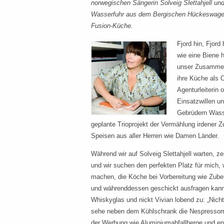
norwegischen Sängerin Solveig Slettahjell u
Wasserfuhr aus dem Bergischen Hückeswagen 
Fusion-Küche.
Fjord hin, Fjord 
wie eine Biene 
unser Zusamment
ihre Küche als O
Agenturleiterin 
Einsatzwillen u
Gebrüdern Wasse
geplante Trioprojekt der Vermählung irdener
Speisen aus aller Herren wie Damen Länder.
Während wir auf Solveig Slettahjell warten, ze
und wir suchen den perfekten Platz für mich, 
machen, die Köche bei Vorbereitung wie Zube
und währenddessen geschickt ausfragen kann
Whiskyglas und nickt Vivian lobend zu: „Nicht
sehe neben dem Kühlschrank die Nespressom
der Werbung wie Aluminiumabfallberge und en