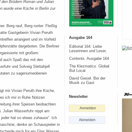
nd den Brüdern Roman und Julian
wurde eine Küche in Berlin zur
her. Berg rauf, Berg runter. Fleißig
hatte Gastgeberin Vivian Peruth
Ausgabe 164
reffen arrangiert und im Vorfeld
pferstätte dargeboten. Die Berliner
Editorial 164. Liebe
Leserinnen und Leser,
organisierte mit großem
Contents. Ausgabe 164
nd auch Spaß das mit den
The Klezmatics. Global
rfuhr und Solveig Slettahjell
But Local
 Zutaten zu sagenumwobenen
David Giesel. Bei der
Musik zu Gast
igt mir Vivian Peruth ihre Küche,
Newsletter
wo ich mir in Ruhe Notizen
reitung ihrer Speisen beobachten
Anmelden
. Julian Wasserfuhr nippt am
 jeder hat so etwas zuhause“. Ich
Abmelden
aschine, denke an Schauspieler in
tscheide mich für ein Glas Wasser.