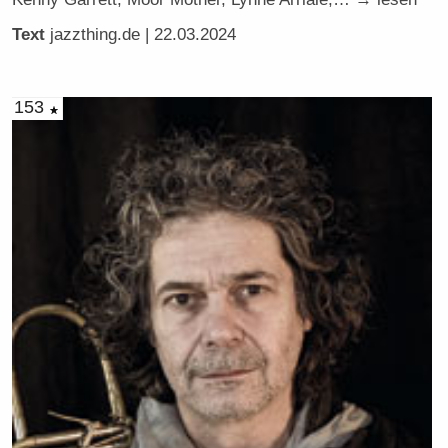
Text
jazzthing.de
| 22.03.2024
153