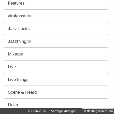
Features
viral/postviral
Jazz cooks
Jazzthing.tv
Mixtape
Live
Live things
Scene & Heard
Links
© 1996-2026
Verträge kündigen
Bestellung widerrufen