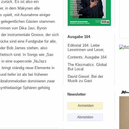
zurück. Es ist also ein
er, in dem Mäkynen alle
s spielt, mit Ausnahme einiger
n gelegentlichen Gästen stammen.
immen von Dika Javi, Byron
s der instrumentale Groove, der sich
Ausgabe 164
tücke sind eine Fundgrube für alle,
Editorial 164. Liebe
oder Bob James stehen, also
Leserinnen und Leser,
thetisch sind. In Songs wie „Sao
Contents. Ausgabe 164
e in eine supercoole „NuJazz
The Klezmatics. Global
 bringt ständig neue Elemente in
But Local
nd tiefer ist als bei früheren
David Giesel. Bei der
Vibrafonmelodien dominieren zwar
Musik zu Gast
synthielastige Sphären gehörig
Newsletter
Anmelden
Abmelden