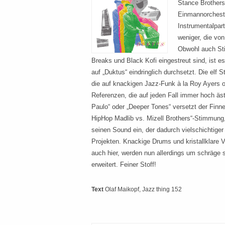
Stance Brothers 
Einmannorchest
Instrumentalpart
weniger, die vo
Obwohl auch St
Breaks und Black Kofi eingestreut sind, ist e
auf „Duktus“ eindringlich durchsetzt. Die elf S
die auf knackigen Jazz-Funk à la Roy Ayers 
Referenzen, die auf jeden Fall immer hoch äs
Paulo“ oder „Deeper Tones“ versetzt der Finn
HipHop Madlib vs. Mizell Brothers“-Stimmung,
seinen Sound ein, der dadurch vielschichtiger u
Projekten. Knackige Drums und kristallklare 
auch hier, werden nun allerdings um schräge 
erweitert. Feiner Stoff!
Text
Olaf Maikopf
, Jazz thing 152