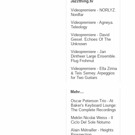
Jazzthing.tv
Videopremiere - NORLYZ.
Nordfar
Videopremiere - Agneya.
Teleology
Videopremiere - David
Giesel. Echoes Of The
Unknown
Videopremiere - Jan
Dintheer Large Ensemble.
Flug Frohmut
Videopremiere - Ella Zirina
& Teis Semey. Arpeggios
for Two Guitars
Mehr…
Oscar Peterson Trio - At
Baker's Keyboard Lounge:
The Complete Recordings
Meklin Nicolai Weiss - Il
Ciclo Del Sole Noturno
Alain Métrailler - Heights
Prospection