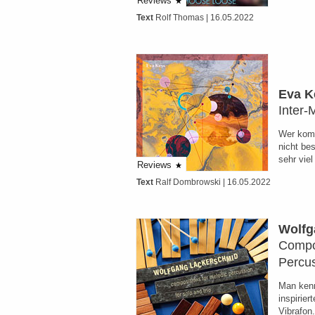
Reviews
Text
Rolf Thomas
| 16.05.2022
Eva K
Inter-
Wer komp
nicht bes
sehr vie
Reviews
Text
Ralf Dombrowski
| 16.05.2022
Wolfg
Compos
Percu
Man kenn
inspirier
Vibrafon