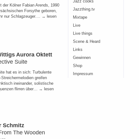
Jazz cooks
st der Kölner Fabian Arends, 1990
Jazzthing.tv
rsächsischen Forsythe geboren,
hr nur Schlagzeuger.… → lesen
Mixtape
Live
Live things
Scene & Heard
Links
ittigs Aurora Oktett
Gewinnen
ctive Suite
Shop
te hat es in sich: Turbulente
Impressum
-Streichermelodien greifen
ktisch ineinander, solistische
quenzen flirren über… → lesen
r Schmitz
 From The Wooden