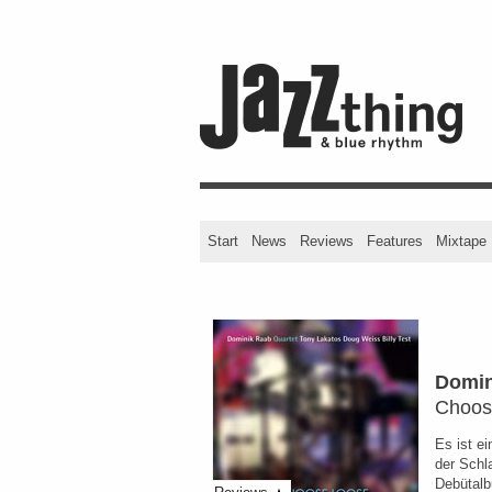
Start
News
Reviews
Features
Mixtape
Domin
Choos
Es ist e
der Schl
Debütal