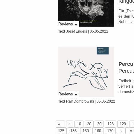
Kingd
Für „Tal
es den K
Schmitz
Reviews
Text
Josef Engels
| 05.05.2022
Percu
Percu
Freiheit 
verliert 
domesti
Reviews
Text
Ralf Dombrowski
| 05.05.2022
«
‹
10
20
30
128
129
1
135
136
150
160
170
›
»