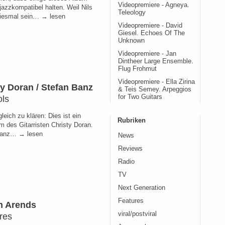
Videopremiere - Agneya.
 jazzkompatibel halten. Weil Nils
Teleology
iesmal sein… → lesen
Videopremiere - David
Giesel. Echoes Of The
Unknown
Videopremiere - Jan
Dintheer Large Ensemble.
Flug Frohmut
Videopremiere - Ella Zirina
ty Doran / Stefan Banz
& Teis Semey. Arpeggios
ols
for Two Guitars
eich zu klären: Dies ist ein
Rubriken
m des Gitarristen Christy Doran.
Banz… → lesen
News
Reviews
Radio
TV
Next Generation
Features
n Arends
viral/postviral
res