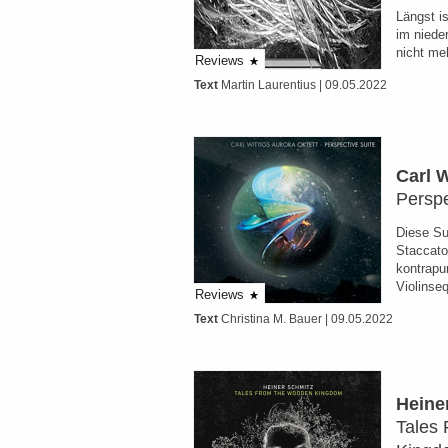
Längst i
im niede
nicht me
Reviews
Text
Martin Laurentius
| 09.05.2022
Carl W
Perspe
Diese Sui
Staccato
kontrapun
Violinse
Reviews
Text
Christina M. Bauer
| 09.05.2022
Heine
Tales