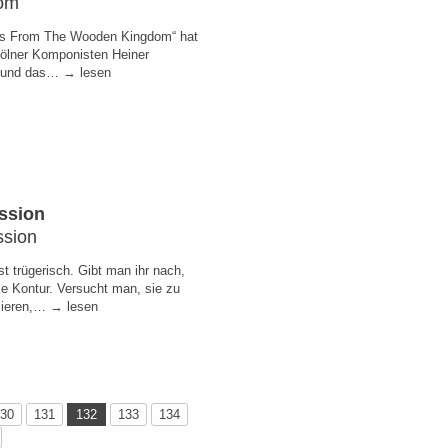
om
es From The Wooden Kingdom“ hat
ölner Komponisten Heiner
 und das… → lesen
ssion
ssion
ist trügerisch. Gibt man ihr nach,
sie Kontur. Versucht man, sie zu
zieren,… → lesen
30
131
132
133
134