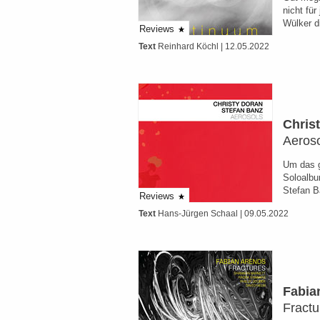
nicht für
Wülker d
Reviews
Text
Reinhard Köchl
| 12.05.2022
Chris
Aeros
Um das gl
Soloalbu
Stefan 
Reviews
Text
Hans-Jürgen Schaal
| 09.05.2022
Fabia
Fractu