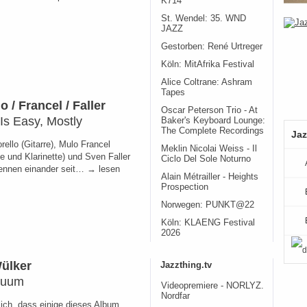
K714
St. Wendel: 35. WND
JAZZ
Gestorben: René Urtreger
Köln: MitAfrika Festival
Alice Coltrane: Ashram
Tapes
o / Francel / Faller
Oscar Peterson Trio - At
 Is Easy, Mostly
Baker's Keyboard Lounge:
The Complete Recordings
Jaz
ello (Gitarre), Mulo Francel
Meklin Nicolai Weiss - Il
e und Klarinette) und Sven Faller
Ciclo Del Sole Noturno
ennen einander seit… → lesen
Alain Métrailler - Heights
Prospection
Norwegen: PUNKT@22
Köln: KLAENG Festival
2026
Wülker
Jazzthing.tv
nuum
Videopremiere - NORLYZ.
Nordfar
ich, dass einige dieses Album