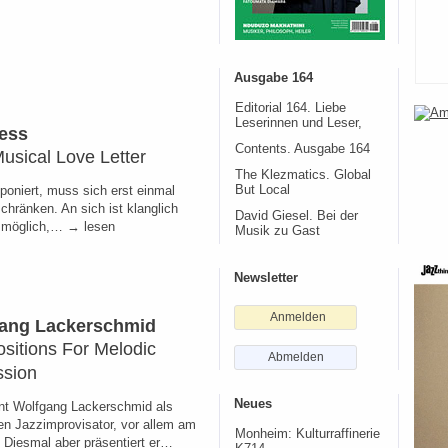
Ausgabe 164
Editorial 164. Liebe
Leserinnen und Leser,
ess
Contents. Ausgabe 164
Musical Love Letter
The Klezmatics. Global
oniert, muss sich erst einmal
But Local
chränken. An sich ist klanglich
David Giesel. Bei der
l möglich,… → lesen
Musik zu Gast
Newsletter
Anmelden
ang Lackerschmid
itions For Melodic
Abmelden
ssion
Neues
t Wolfgang Lackerschmid als
ten Jazzimprovisator, vor allem am
Monheim: Kulturraffinerie
. Diesmal aber präsentiert er…