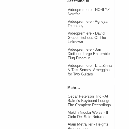
Jazzthing.tv
Videopremiere - NORLYZ.
Nordfar
Videopremiere - Agneya.
Teleology
Videopremiere - David
Giesel. Echoes Of The
Unknown
Videopremiere - Jan
Dintheer Large Ensemble.
Flug Frohmut
Videopremiere - Ella Zirina
& Teis Semey. Arpeggios
for Two Guitars
Mehr…
Oscar Peterson Trio - At
Baker's Keyboard Lounge:
The Complete Recordings
Meklin Nicolai Weiss - Il
Ciclo Del Sole Noturno
Alain Métrailler - Heights
Prospection