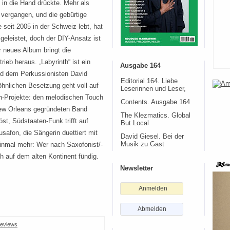
 in die Hand drückte. Mehr als
 vergangen, und die gebürtige
e seit 2005 in der Schweiz lebt, hat
geleistet, doch der DIY-Ansatz ist
hr neues Album bringt die
ieb heraus. „Labyrinth“ ist ein
Ausgabe 164
nd dem Perkussionisten David
Editorial 164. Liebe
öhnlichen Besetzung geht voll auf
Leserinnen und Leser,
en-Projekte: den melodischen Touch
Contents. Ausgabe 164
New Orleans gegründeten Band
The Klezmatics. Global
st, Südstaaten-Funk trifft auf
But Local
safon, die Sängerin duettiert mit
David Giesel. Bei der
einmal mehr: Wer nach Saxofonist/-
Musik zu Gast
h auf dem alten Kontinent fündig.
Newsletter
Anmelden
Abmelden
eviews