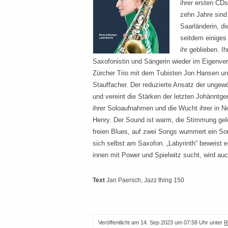
ihrer ersten CDs
zehn Jahre sind
Saarländerin, di
seitdem einiges 
ihr geblieben. I
Saxofonistin und Sängerin wieder im Eigenvertr
Zürcher Trio mit dem Tubisten Jon Hansen u
Stauffacher. Der reduzierte Ansatz der ungew
und vereint die Stärken der letzten Johänntg
ihrer Soloaufnahmen und die Wucht ihrer in 
Henry. Der Sound ist warm, die Stimmung gelö
freien Blues, auf zwei Songs wummert ein Sou
sich selbst am Saxofon. „Labyrinth“ beweist 
innen mit Power und Spielwitz sucht, wird auc
Text
Jan Paersch
, Jazz thing 150
Veröffentlicht am
14. Sep 2023 um 07:58 Uhr
unter
R