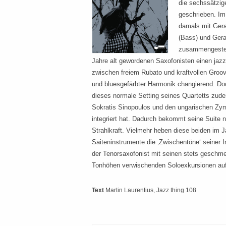
die sechssätzig
geschrieben. Im 
damals mit Gera
(Bass) und Gera
zusammengestel
Jahre alt gewordenen Saxofonisten einen jaz
zwischen freiem Rubato und kraftvollen Groo
und bluesgefärbter Harmonik changierend. Doc
dieses normale Setting seines Quartetts zud
Sokratis Sinopoulos und den ungarischen Zym
integriert hat. Dadurch bekommt seine Suite n
Strahlkraft. Vielmehr heben diese beiden im Ja
Saiteninstrumente die ‚Zwischentöne‘ seiner I
der Tenorsaxofonist mit seinen stets geschmei
Tonhöhen verwischenden Soloexkursionen au
Text
Martin Laurentius
, Jazz thing 108