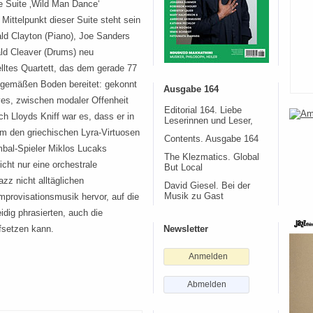
e Suite ‚Wild Man Dance‘
Mittelpunkt dieser Suite steht sein
ld Clayton (Piano), Joe Sanders
ld Cleaver (Drums) neu
ltes Quartett, das dem gerade 77
zgemäßen Boden bereitet: gekonnt
Ausgabe 164
ves, zwischen modaler Offenheit
Editorial 164. Liebe
h Lloyds Kniff war es, dass er in
Leserinnen und Leser,
em den griechischen Lyra-Virtuosen
Contents. Ausgabe 164
bal-Spieler Miklos Lucaks
The Klezmatics. Global
icht nur eine orchestrale
But Local
zz nicht alltäglichen
David Giesel. Bei der
mprovisationsmusik hervor, auf die
Musik zu Gast
dig phrasierten, auch die
fsetzen kann.
Newsletter
Anmelden
Abmelden