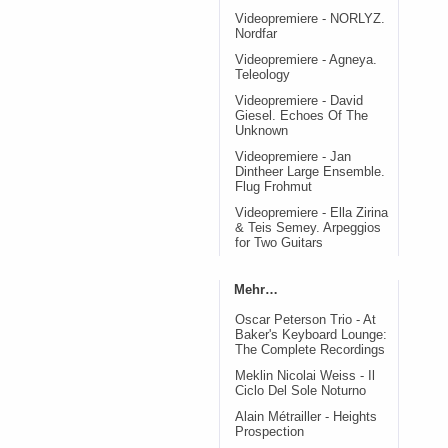
Videopremiere - NORLYZ.
Nordfar
Videopremiere - Agneya.
Teleology
Videopremiere - David
Giesel. Echoes Of The
Unknown
Videopremiere - Jan
Dintheer Large Ensemble.
Flug Frohmut
Videopremiere - Ella Zirina
& Teis Semey. Arpeggios
for Two Guitars
Mehr…
Oscar Peterson Trio - At
Baker's Keyboard Lounge:
The Complete Recordings
Meklin Nicolai Weiss - Il
Ciclo Del Sole Noturno
Alain Métrailler - Heights
Prospection