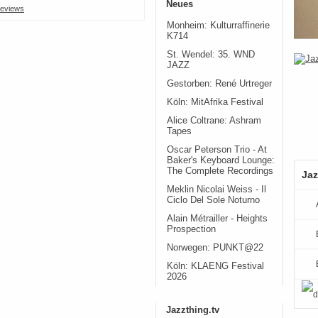
Neues
eviews
Monheim: Kulturraffinerie
K714
St. Wendel: 35. WND
JAZZ
Gestorben: René Urtreger
Köln: MitAfrika Festival
Alice Coltrane: Ashram
Tapes
Oscar Peterson Trio - At
Baker's Keyboard Lounge:
The Complete Recordings
Jaz
Meklin Nicolai Weiss - Il
Ciclo Del Sole Noturno
Alain Métrailler - Heights
Prospection
Norwegen: PUNKT@22
Köln: KLAENG Festival
2026
Jazzthing.tv