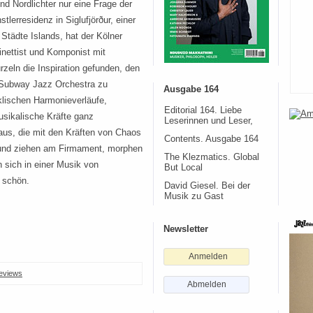
sind Nordlichter nur eine Frage der
stlerresidenz in Siglufjörður, einer
 Städte Islands, hat der Kölner
inettist und Komponist mit
rzeln die Inspiration gefunden, den
 Subway Jazz Orchestra zu
Ausgabe 164
klischen Harmonieverläufe,
Editorial 164. Liebe
usikalische Kräfte ganz
Leserinnen und Leser,
aus, die mit den Kräften von Chaos
Contents. Ausgabe 164
und ziehen am Firmament, morphen
The Klezmatics. Global
n sich in einer Musik von
But Local
 schön.
David Giesel. Bei der
Musik zu Gast
Newsletter
Anmelden
eviews
Abmelden