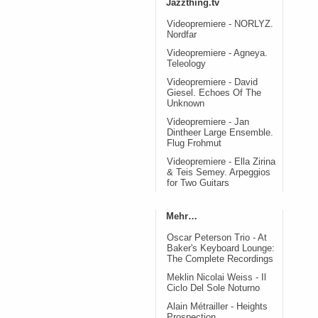
Jazzthing.tv
Videopremiere - NORLYZ.
Nordfar
Videopremiere - Agneya.
Teleology
Videopremiere - David
Giesel. Echoes Of The
Unknown
Videopremiere - Jan
Dintheer Large Ensemble.
Flug Frohmut
Videopremiere - Ella Zirina
& Teis Semey. Arpeggios
for Two Guitars
Mehr…
Oscar Peterson Trio - At
Baker's Keyboard Lounge:
The Complete Recordings
Meklin Nicolai Weiss - Il
Ciclo Del Sole Noturno
Alain Métrailler - Heights
Prospection